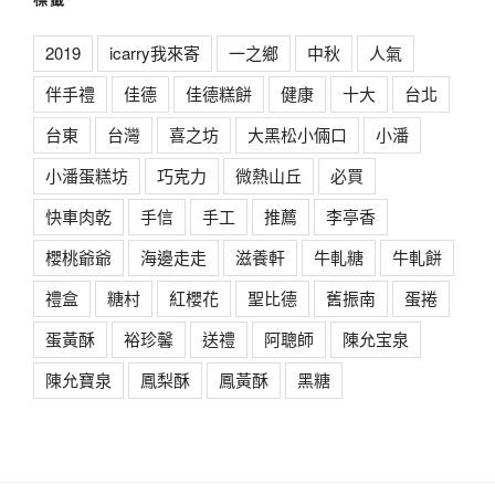
2019
icarry我來寄
一之鄉
中秋
人氣
伴手禮
佳德
佳德糕餅
健康
十大
台北
台東
台灣
喜之坊
大黑松小倆口
小潘
小潘蛋糕坊
巧克力
微熱山丘
必買
快車肉乾
手信
手工
推薦
李亭香
櫻桃爺爺
海邊走走
滋養軒
牛軋糖
牛軋餅
禮盒
糖村
紅櫻花
聖比德
舊振南
蛋捲
蛋黃酥
裕珍馨
送禮
阿聰師
陳允宝泉
陳允寶泉
鳳梨酥
鳳黃酥
黑糖