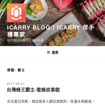
跳
至
主
要
內
ICARRY BLOG | ICARRY 伴手
容
禮專家
為您精選推薦全台灣伴手禮
選單
標籤:
霸主
發
2017-05-21
佈
台灣蜂王霸主-蜜蜂故事館
於
炎炎夏日到來，相信很多人都狂買飲料、狂灌水來解渴，