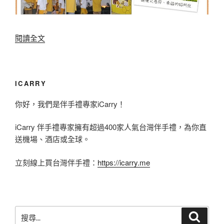
〈
閱讀全文
台
灣
蜂
ICARRY
王
你好，我們是伴手禮專家iCarry！
霸
iCarry 伴手禮專家擁有超過400家人氣台灣伴手禮，為你直
主
送機場、酒店或全球。
-
蜜
立刻線上買台灣伴手禮：
https://icarry.me
蜂
故
事
搜
搜
館
尋
尋