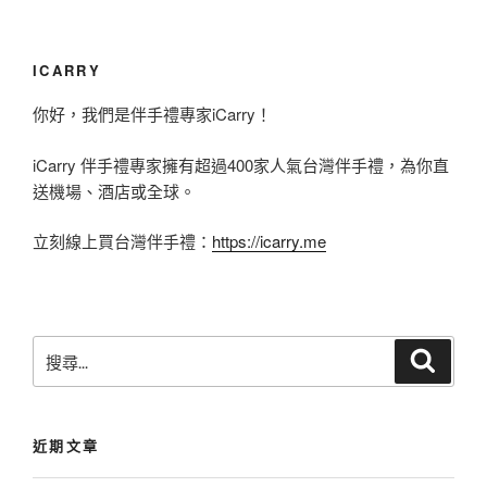
私
心
大
ICARRY
推
你好，我們是伴手禮專家iCarry！
令
iCarry 伴手禮專家擁有超過400家人氣台灣伴手禮，為你直
人
送機場、酒店或全球。
回
味
立刻線上買台灣伴手禮：
https://icarry.me
無
窮
的
搜
搜
【
尋
尋
胡
關
鍵
老
近期文章
字
爹
: