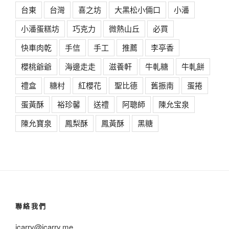
台東
台灣
喜之坊
大黑松小倆口
小潘
小潘蛋糕坊
巧克力
微熱山丘
必買
快車肉乾
手信
手工
推薦
李亭香
櫻桃爺爺
海邊走走
滋養軒
牛軋糖
牛軋餅
禮盒
糖村
紅櫻花
聖比德
舊振南
蛋捲
蛋黃酥
裕珍馨
送禮
阿聰師
陳允宝泉
陳允寶泉
鳳梨酥
鳳黃酥
黑糖
聯絡我們
icarry@icarry.me