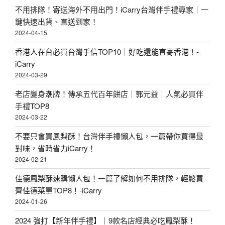
首
不用排隊！寄送海外不用出門！iCarry台灣伴手禮專家｜一
選
鍵快速出貨、直送到家！
.
2024-04-15
下
香港人在台必買台灣手信TOP10｜好吃還能直寄香港！-
午
iCarry
2024-03-29
茶
人
老店變身潮牌！傳承五代百年餅店｜郭元益｜人氣必買伴
手禮TOP8
氣
2024-03-22
王
不要只會買鳳梨酥！台灣伴手禮懶人包，一篇帶你買得最
.
對味，省時省力iCarry！
宅
2024-02-21
配
佳德鳳梨酥速購懶人包！一篇了解如何不用排隊，輕鬆買
回
齊佳德菜單TOP8！-iCarry
購
2024-01-26
王
2024 強打【新年伴手禮】｜9款名店經典必吃鳳梨酥！