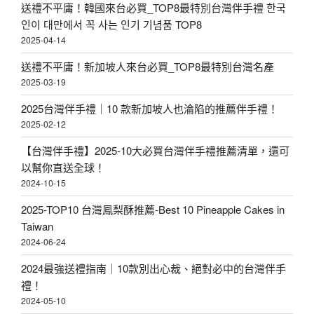
菓
送禮不平庸！韓國來台必買_TOP8最特別台灣伴手禮 한국
子
인이 대만에서 꼭 사는 인기 기념품 TOP8
2025-04-14
工
坊
送禮不平庸！新加坡人來台必買_TOP8最特別台灣名產
2025-03-19
】
夏
2025台灣伴手禮｜10 款新加坡人也淪陷的推薦伴手禮！
2025-02-12
威
夷
【台灣伴手禮】2025-10大必買台灣伴手禮推薦清單，還可
以幫你直送全球！
豆
2024-10-15
塔
2025-TOP10 台灣鳳梨酥推薦-Best 10 Pineapple Cakes in
辦
Taiwan
公
2024-06-24
室
2024最強送禮指南｜10款別出心裁、絕對必中的台灣伴手
團
禮！
購
2024-05-10