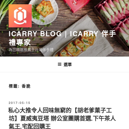
跳
至
主
要
內
ICARRY BLOG | ICARRY 伴手
容
禮專家
為您精選推薦全台灣伴手禮
選單
標籤:
香脆
發
2017-05-15
佈
私心大推令人回味無窮的【胡老爹菓子工
於
坊】夏威夷豆塔 辦公室團購首選.下午茶人
氣王.宅配回購王