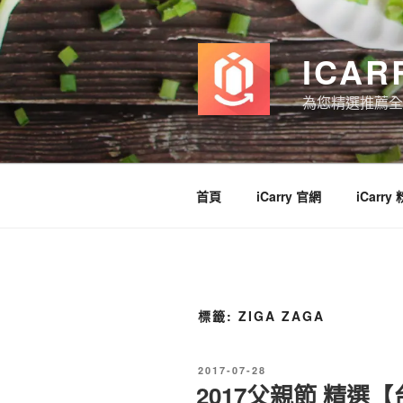
跳
至
主
ICAR
要
內
為您精選推薦全
容
首頁
iCarry 官網
iCarry
標籤:
ZIGA ZAGA
發
2017-07-28
佈
2017父親節 精選
於