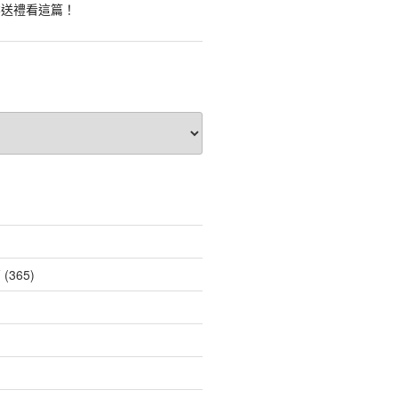
業送禮看這篇！
薦
(365)