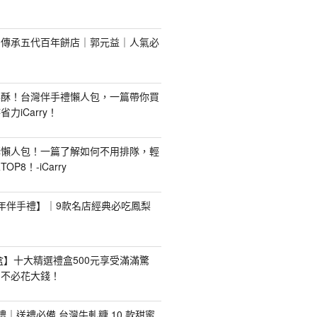
！傳承五代百年餅店｜郭元益｜人氣必
梨酥！台灣伴手禮懶人包，一篇帶你買
力iCarry！
購懶人包！一篇了解如何不用排隊，輕
P8！-iCarry
【新年伴手禮】｜9款名店經典必吃鳳梨
禮盒】十大精選禮盒500元享受滿滿驚
，不必花大錢！
手禮｜送禮必備 台灣牛軋糖 10 款甜蜜