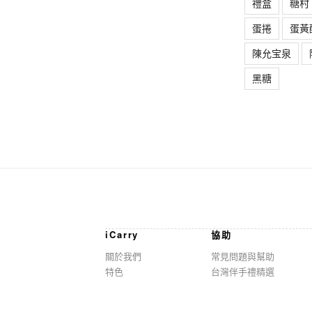
禮盒
糖村
蛋捲
蛋黃
陳允宝泉
黑糖
iCarry
協助
關於我們
常見問題與幫助
特色
台灣伴手禮精選