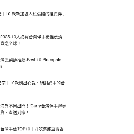
手禮｜10 款新加坡人也淪陷的推薦伴手
2025-10大必買台灣伴手禮推薦清
你直送全球！
台灣鳳梨酥推薦-Best 10 Pineapple
n
禮指南｜10款別出心裁、絕對必中的台
海外不用出門！iCarry台灣伴手禮專
出貨、直送到家！
台灣手信TOP10｜好吃還能直寄香