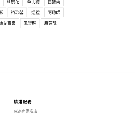
紅櫻花
聖比德
舊振南
酥
裕珍馨
送禮
阿聰師
陳允寶泉
鳳梨酥
鳳黃酥
精選服務
成為商家名店