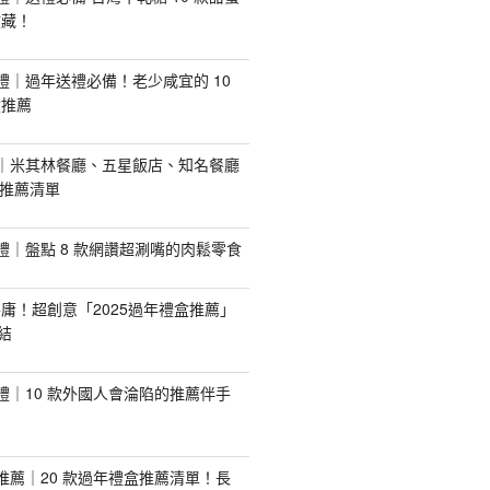
收藏！
手禮｜過年送禮必備！老少咸宜的 10
盒推薦
推薦｜米其林餐廳、五星飯店、知名餐廳
配推薦清單
手禮｜盤點 8 款網讚超涮嘴的肉鬆零食
庸！超創意「2025過年禮盒推薦」
結
手禮｜10 款外國人會淪陷的推薦伴手
盒推薦｜20 款過年禮盒推薦清單！長