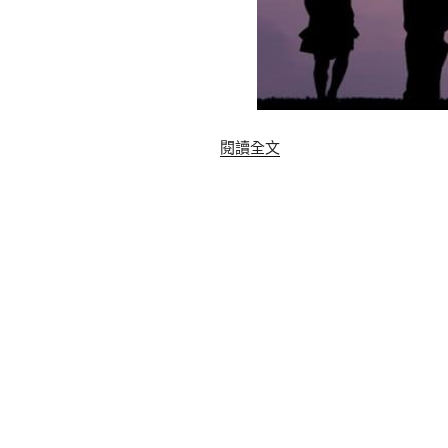
〈
閱讀全文
2
0
1
7
父
親
節
精
選
【