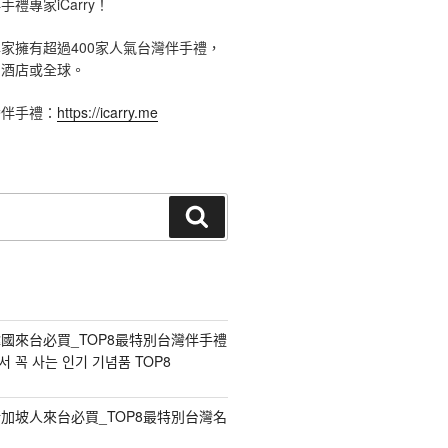
禮專家iCarry！
手禮專家擁有超過400家人氣台灣伴手禮，
、酒店或全球。
灣伴手禮：
https://icarry.me
搜
尋
國來台必買_TOP8最特別台灣伴手禮
 꼭 사는 인기 기념품 TOP8
加坡人來台必買_TOP8最特別台灣名