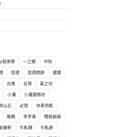
)
rry我來寄
一之鄉
中秋
禮
佳德
佳德糕餅
健康
台東
台灣
喜之坊
小潘
小潘蛋糕坊
熱山丘
必買
快車肉乾
推薦
李亭香
櫻桃爺爺
滋養軒
牛軋糖
牛軋餅