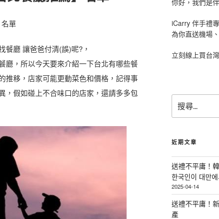
你好，我們是伴手
iCarry 伴
】名單
為你直送機場
餐廳 讓爸爸付清(誤)呢?，
立刻線上買台
餐廳，所以今天要來介紹一下台北有哪些餐
間的推移，店家可能更動菜色和價格，記得事
異，假如碰上不合味口的店家，還請多多包
搜
尋
關
鍵
字
近期文章
:
送禮不平庸！韓
한국인이 대만에서
2025-04-14
送禮不平庸！新
產