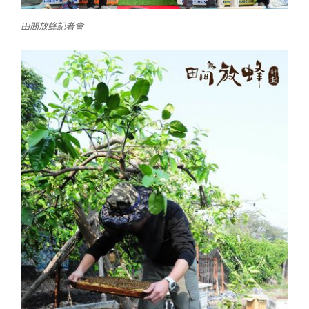
田間放蜂記者會