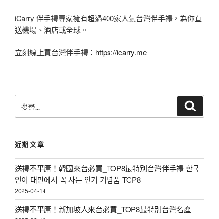
iCarry 伴手禮專家擁有超過400家人氣台灣伴手禮，為你直
送機場、酒店或全球。
立刻線上買台灣伴手禮：
https://icarry.me
搜
搜
尋
尋
關
鍵
近期文章
字
:
送禮不平庸！韓國來台必買_TOP8最特別台灣伴手禮 한국
인이 대만에서 꼭 사는 인기 기념품 TOP8
2025-04-14
送禮不平庸！新加坡人來台必買_TOP8最特別台灣名產