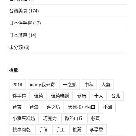
台灣美食
(174)
日本伴手禮
(17)
日本旅遊
(14)
未分類
(6)
標籤
2019
icarry我來寄
一之鄉
中秋
人氣
伴手禮
佳德
佳德糕餅
健康
十大
台北
台東
台灣
喜之坊
大黑松小倆口
小潘
小潘蛋糕坊
巧克力
微熱山丘
必買
快車肉乾
手信
手工
推薦
李亭香