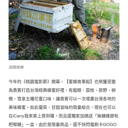
田間放蜂
今年的《桃園電影節》開幕，【蜜蜂故事館】也榮獲受邀
為貴賓打造台灣經典蜂蜜好禮，
有龍眼、荔枝、原野、柳
橙、雪泉五種花蜜口味
，讓貴賓可以一次嚐盡台灣各地的
美味蜂蜜。如此優質、甘甜滋味的限量組合，現在也可以
在iCarry我來寄上買到囉，而且還獨家
加碼送「無糖蜂膠枇
杷喉糖」一盒
，由於是限量商品，還不快閃電刷卡GOGO