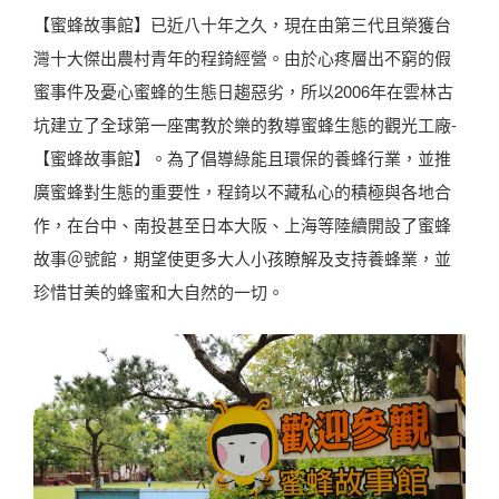
【蜜蜂故事館】已近八十年之久，現在由第三代且榮獲台
灣十大傑出農村青年的程錡經營。由於心疼層出不窮的假
蜜事件及憂心蜜蜂的生態日趨惡劣，所以2006年在雲林古
坑建立了全球第一座寓教於樂的教導蜜蜂生態的觀光工廠-
【蜜蜂故事館】。為了倡導綠能且環保的養蜂行業，並推
廣蜜蜂對生態的重要性，程錡以不藏私心的積極與各地合
作，在台中、南投甚至日本大阪、上海等陸續開設了蜜蜂
故事＠號館，期望使更多大人小孩瞭解及支持養蜂業，並
珍惜甘美的蜂蜜和大自然的一切。