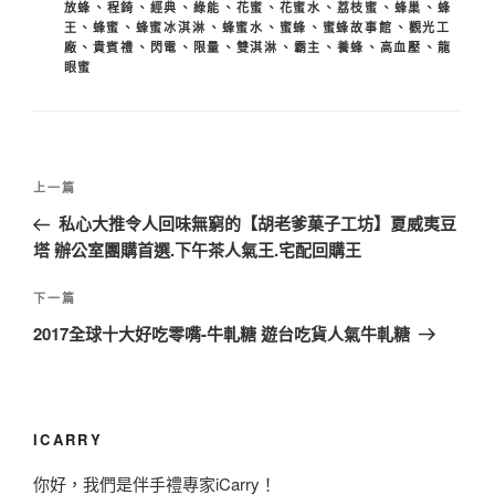
放蜂
、
程錡
、
經典
、
綠能
、
花蜜
、
花蜜水
、
荔枝蜜
、
蜂巢
、
蜂
王
、
蜂蜜
、
蜂蜜冰淇淋
、
蜂蜜水
、
蜜蜂
、
蜜蜂故事館
、
觀光工
廠
、
貴賓禮
、
閃電
、
限量
、
雙淇淋
、
霸主
、
養蜂
、
高血壓
、
龍
眼蜜
文
上
上一篇
章
一
私心大推令人回味無窮的【胡老爹菓子工坊】夏威夷豆
導
篇
塔 辦公室團購首選.下午茶人氣王.宅配回購王
覽
文
章
下
下一篇
一
2017全球十大好吃零嘴-牛軋糖 遊台吃貨人氣牛軋糖
篇
文
章
ICARRY
你好，我們是伴手禮專家iCarry！