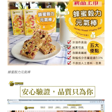
蜂蜜穀力元氣棒