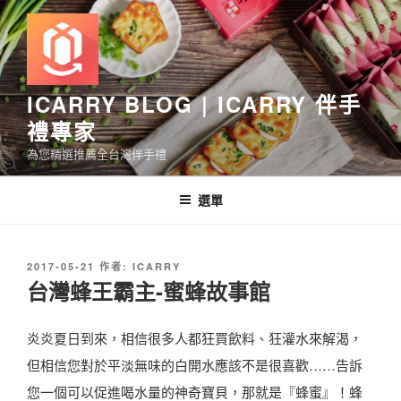
跳
至
主
要
內
ICARRY BLOG | ICARRY 伴手
容
禮專家
為您精選推薦全台灣伴手禮
選單
發
2017-05-21
作者:
ICARRY
佈
台灣蜂王霸主-蜜蜂故事館
於
炎炎夏日到來，相信很多人都狂買飲料、狂灌水來解渴，
但相信您對於平淡無味的白開水應該不是很喜歡……告訴
您一個可以促進喝水量的神奇寶貝，那就是『蜂蜜』！蜂