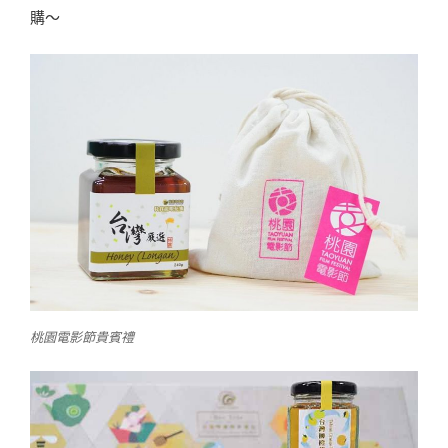
購～
桃園電影節貴賓禮