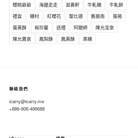
櫻桃爺爺
海邊走走
滋養軒
牛軋糖
牛軋餅
禮盒
糖村
紅櫻花
聖比德
舊振南
蛋捲
蛋黃酥
裕珍馨
送禮
阿聰師
陳允宝泉
陳允寶泉
鳳梨酥
鳳黃酥
黑糖
聯絡我們
icarry@icarry.me
+886-906-486688