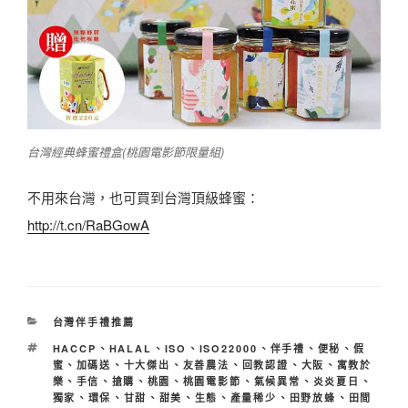
台灣經典蜂蜜禮盒(桃園電影節限量組)
不用來台灣，也可買到台灣頂級蜂蜜：
http://t.cn/RaBGowA
分
台灣伴手禮推薦
類
標
HACCP
、
HALAL
、
ISO
、
ISO22000
、
伴手禮
、
便秘
、
假
籤
蜜
、
加碼送
、
十大傑出
、
友善農法
、
回教認證
、
大阪
、
寓教於
樂
、
手信
、
搶購
、
桃園
、
桃園電影節
、
氣候異常
、
炎炎夏日
、
獨家
、
環保
、
甘甜
、
甜美
、
生態
、
產量稀少
、
田野放蜂
、
田間