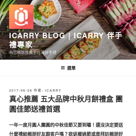
跳
至
主
要
內
ICARRY BLOG | ICARRY 伴手
容
禮專家
為您精選推薦全台灣伴手禮
選單
發
2017-06-28
作者:
ICARRY
佈
真心推薦 五大品牌中秋月餅禮盒 團
於
圓佳節送禮首選
一年一度月圓人團圓的中秋佳節又要到囉！還沒決定要送
什麼禮給親朋好友跟客戶嗎？欲返鄉過節或是拜訪親朋好