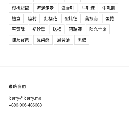
櫻桃爺爺
海邊走走
滋養軒
牛軋糖
牛軋餅
禮盒
糖村
紅櫻花
聖比德
舊振南
蛋捲
蛋黃酥
裕珍馨
送禮
阿聰師
陳允宝泉
陳允寶泉
鳳梨酥
鳳黃酥
黑糖
聯絡我們
icarry@icarry.me
+886-906-486688