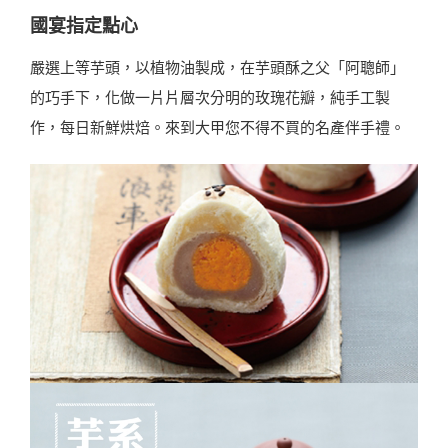
國宴指定點心
嚴選上等芋頭，以植物油製成，在芋頭酥之父「阿聰師」
的巧手下，化做一片片層次分明的玫瑰花瓣，純手工製
作，每日新鮮烘焙。來到大甲您不得不買的名產伴手禮。