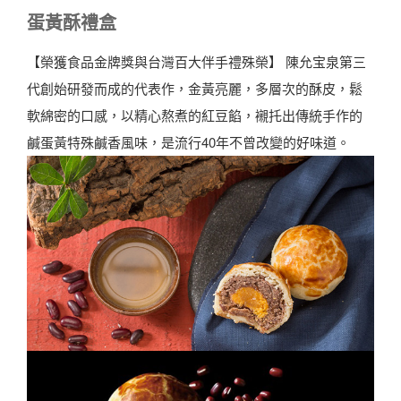
蛋黃酥禮盒
【榮獲食品金牌獎與台灣百大伴手禮殊榮】 陳允宝泉第三
代創始研發而成的代表作，金黃亮麗，多層次的酥皮，鬆
軟綿密的口感，以精心熬煮的紅豆餡，襯托出傳統手作的
鹹蛋黃特殊鹹香風味，是流行40年不曾改變的好味道。