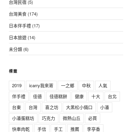
台灣民宿
(5)
台灣美食
(174)
日本伴手禮
(17)
日本旅遊
(14)
未分類
(6)
標籤
2019
icarry我來寄
一之鄉
中秋
人氣
伴手禮
佳德
佳德糕餅
健康
十大
台北
台東
台灣
喜之坊
大黑松小倆口
小潘
小潘蛋糕坊
巧克力
微熱山丘
必買
快車肉乾
手信
手工
推薦
李亭香