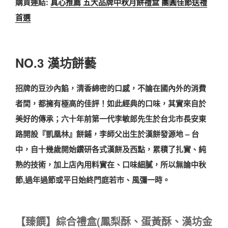
購買連結:
真心推薦 五大品牌中秋月餅禮盒 團圓佳節送禮
首選
NO.3 漢坊餅藝
招牌的豆沙內餡，清香綿密的口感，不論在國內外的消費
者間，都擁有極高的佳評！如此經典的口味，其實來自於
美好的傳承；六十年前第一代李敏郎先生於台北市長安東
路開設『凱凰林』餅鋪，李師父出生於漢餅發源地 – 台
中，自十幾歲開始鑽研各式漢餅及西點，累積了扎實、純
熟的技術，加上店內用料實在、口味細膩，所以無論中秋
節,過年過節或平日始終門庭若市、風彌一時。
【臻饌】綜合禮盒(鳳梨酥、蛋黃酥、漢坊金