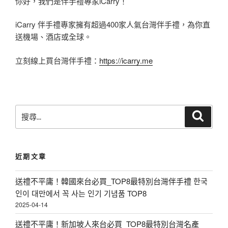
你好，我們是伴手禮專家iCarry！
iCarry 伴手禮專家擁有超過400家人氣台灣伴手禮，為你直
送機場、酒店或全球。
立刻線上買台灣伴手禮：
https://icarry.me
搜
搜
尋
尋
關
鍵
近期文章
字
:
送禮不平庸！韓國來台必買_TOP8最特別台灣伴手禮 한국
인이 대만에서 꼭 사는 인기 기념품 TOP8
2025-04-14
送禮不平庸！新加坡人來台必買_TOP8最特別台灣名產