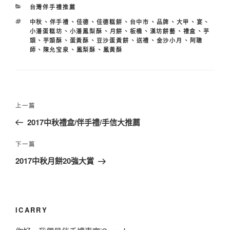
分
台灣伴手禮推薦
類
標
中秋
、
伴手禮
、
佳德
、
佳德糕餅
、
台中市
、
品牌
、
大甲
、
宴
、
籤
小潘蛋糕坊
、
小潘鳳梨酥
、
月餅
、
板橋
、
漢坊餅藝
、
禮盒
、
芋
頭
、
芋頭酥
、
蛋黃酥
、
豆沙蛋黃餅
、
送禮
、
金沙小月
、
阿聰
師
、
陳允宝泉
、
鳳梨酥
、
鳳黃酥
文
上
上一篇
章
一
2017中秋禮盒/伴手禮/手信大推薦
導
篇
覽
文
下
下一篇
章
一
2017中秋月餅20強大賞
篇
文
章
ICARRY