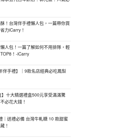
梨酥！台灣伴手禮懶人包，一篇帶你買
力iCarry！
購懶人包！一篇了解如何不用排隊，輕
P8！-iCarry
【新年伴手禮】｜9款名店經典必吃鳳梨
禮盒】十大精選禮盒500元享受滿滿驚
，不必花大錢！
手禮｜送禮必備 台灣牛軋糖 10 款甜蜜
收藏！