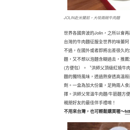
JOLIN赴米蘭前，大啖兩碗牛肉麵
世界各國奔波的Jolin，之所以
台灣的牛肉麵征服全世界的味蕾阿
不過，在國外或者即將出差很久的
麵，又不想以泡麵含糊過去，推薦
(方便包）。〝洪師父頂級紅燒牛
麵的獨特風味，透過熱穿透高溫殺
劑。一盒為加大份量，足夠兩人食
擇。洪師父常溫牛肉麵/牛筋麵方
親朋好友的最佳伴手禮唷！
不用來台灣，也可輕鬆購買喔～
ht