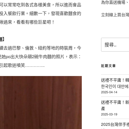
為你直送機場
可以常常吃到各式各樣美食，所以進而會品
投入餐飲行業。細數一下，發現喜歡麵食的
立刻線上買台
揪過來，看看有哪些巨星吧！
麵】
搜
尋
經陸續去過巴黎、倫敦、紐約等地的時裝周，今
關
她po出大快朵頤2碗牛肉麵的照片，表示：
鍵
起歌迷噴笑…………..
字
近期文章
:
送禮不平庸！韓
한국인이 대만에서
2025-04-14
送禮不平庸！新
產
2025-03-19
2025台灣伴