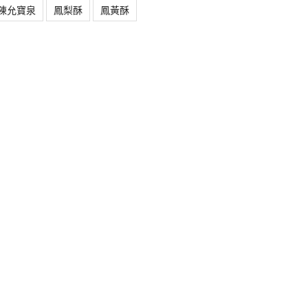
陳允寶泉
鳳梨酥
鳳黃酥