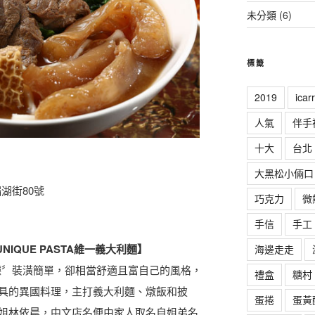
未分類
(6)
標籤
2019
ica
人氣
伴手
十大
台北
大黑松小倆口
湖街80號
巧克力
微
手信
手工
NIQUE PASTA維一義大利麵】
海邊走走
利餐廳〞裝潢簡單，卻相當舒適且富自己的風格，
禮盒
糖村
具的異國料理，主打義大利麵、燉飯和披
蛋捲
蛋黃
姐林依晨，中文店名便由家人取名自姐弟名