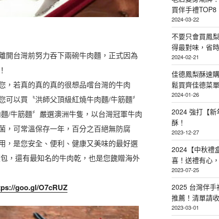
買伴手禮TOP8
2024-03-22
不要只會買鳳
得最對味，省時省
會再離開台灣前努力吞下兩碗牛肉麵，正式因為
2024-02-21
！
佳德鳳梨酥速
您，若真的真的真的很想品嚐台灣的牛肉
鬆買齊佳德菜單TO
2024-01-26
您可以買〝洪師父頂級紅燒牛肉麵/牛筋麵〞
2024 強打
肉麵/牛筋麵〞嚴選澳洲牛隻，以台灣冠軍牛肉
酥！
菌，可常溫保存一年，百分之百絕無防腐
2023-12-27
用，是您安全、便利、健康又美味的最好選
2024【中秋
便包，還有最知名的牛肉乾，也是您餽贈海外
喜！送禮有心
2023-07-25
2025 台灣伴
tps://goo.gl/O7cRUZ
推薦！清單請
2023-03-01