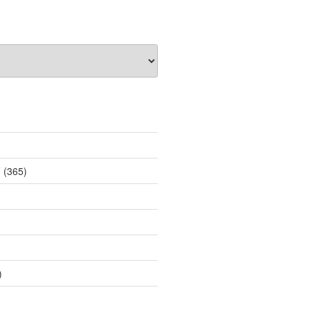
薦
(365)
)