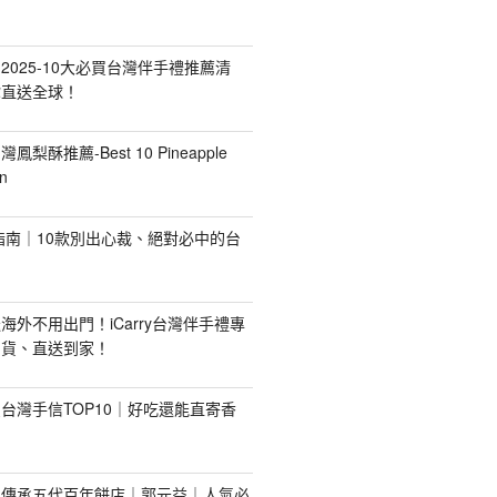
2025-10大必買台灣伴手禮推薦清
你直送全球！
台灣鳳梨酥推薦-Best 10 Pineapple
n
禮指南｜10款別出心裁、絕對必中的台
海外不用出門！iCarry台灣伴手禮專
出貨、直送到家！
台灣手信TOP10｜好吃還能直寄香
！傳承五代百年餅店｜郭元益｜人氣必