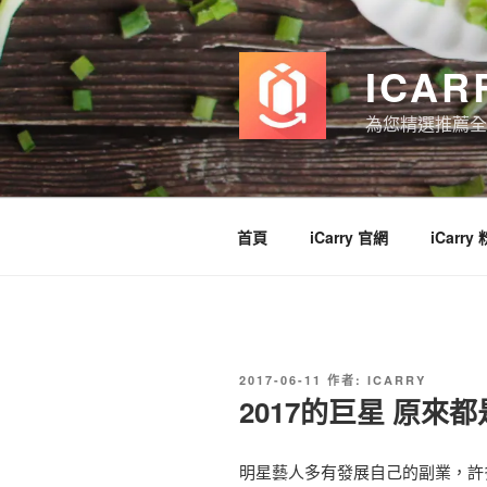
跳
至
主
ICAR
要
內
為您精選推薦全
容
首頁
iCarry 官網
iCarry
發
2017-06-11
作者:
ICARRY
佈
2017的巨星 原來
於
明星藝人多有發展自己的副業，許