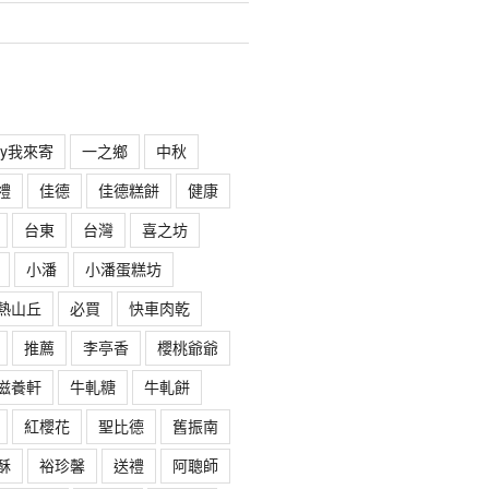
rry我來寄
一之鄉
中秋
禮
佳德
佳德糕餅
健康
台東
台灣
喜之坊
小潘
小潘蛋糕坊
熱山丘
必買
快車肉乾
推薦
李亭香
櫻桃爺爺
滋養軒
牛軋糖
牛軋餅
紅櫻花
聖比德
舊振南
酥
裕珍馨
送禮
阿聰師