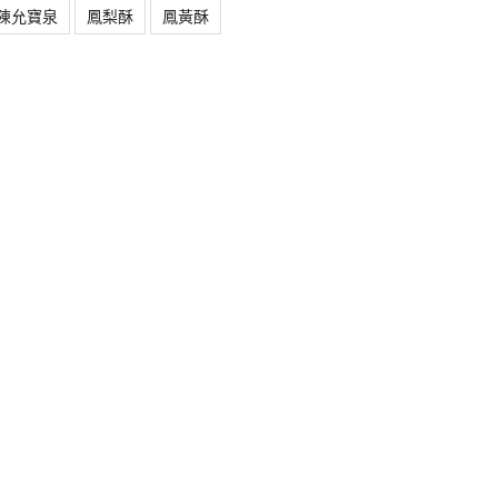
陳允寶泉
鳳梨酥
鳳黃酥