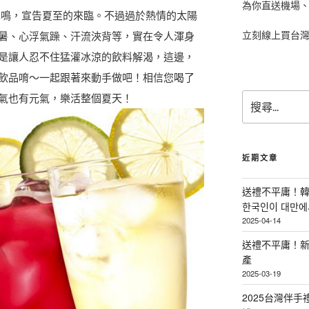
為你直送機場
蟬鳴，宣告夏至的來臨。不過過於熱情的太陽
立刻線上買台
暑、心浮氣躁、汗流浹背等，實在令人渾身
是讓人忍不住猛灌冰涼的飲料解渴，這邊，
飲品唷～一起跟著來動手做吧！相信您喝了
搜
氣也有元氣，樂活整個夏天！
尋
關
鍵
字
近期文章
:
送禮不平庸！韓
한국인이 대만에서
2025-04-14
送禮不平庸！新
產
2025-03-19
2025台灣伴