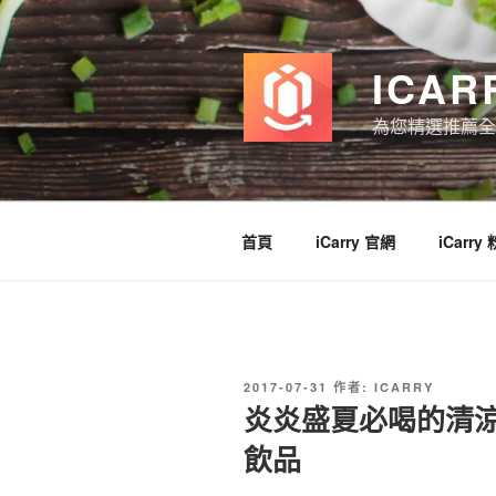
跳
至
主
ICAR
要
內
為您精選推薦全
容
首頁
iCarry 官網
iCarry
發
2017-07-31
作者:
ICARRY
佈
炎炎盛夏必喝的清涼
於
飲品