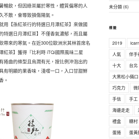
暑暢飲，但因綠茶屬於寒性，體質偏寒的人
未分類
(6)
久不散，會導致損傷陽氣。
就用【孫紅茶行的特選日月潭紅茶】來做國
標籤
的特選日月潭紅茶】不僅香氣濃郁，而且屬
飲帶來的寒氣。在近300位歐洲米其林首席名
2019
ica
紅茶】獲得『比利時 iTQi國際風味二星
人氣
伴手
有捲曲的條型且烏潤有光，按比例沖泡出的
十大
台北
具有明顯的果香味，淺嚐一口，入口甘甜鮮
大黑松小倆口
香。
巧克力
微
手信
手工
海邊走走
禮盒
糖村
蛋捲
蛋黃