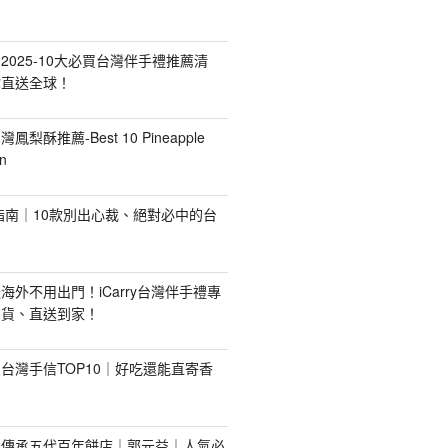
2025-10大必買台灣伴手禮推薦清
你直送全球！
台灣鳳梨酥推薦-Best 10 Pineapple
n
禮指南｜10款別出心裁、絕對必中的台
海外不用出門！iCarry台灣伴手禮專
出貨、直送到家！
台灣手信TOP10｜好吃還能直寄香
！傳承五代百年餅店｜郭元益｜人氣必