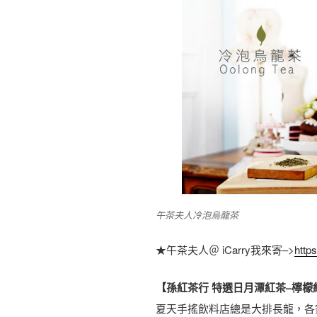
午茶夫人冷泡烏龍茶
★午茶夫人＠ iCarry我來寄–>
http
【孫紅茶行 特選日月潭紅茶–檸檬
夏天手搖飲料店總是大排長龍，各