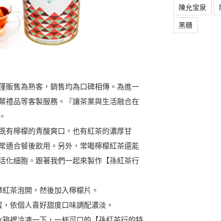
陳允宝泉
黑糖
僅販售為熟客，銷售均為口碑相傳。為進一
葉禮品等客製服務。『讓茶業與生活融合在
。
既有檸檬的青酸爽口，也有紅茶的濃厚甘
常適合餐後飲用。另外，常喝檸檬紅茶還能
活化細胞。跟著我們一起來製作【孫紅茶行
月潭紅茶泡開，然後加入檸檬片。
蜂蜜，依個人喜好甜度口味調配濃淡。
在冰箱裡冷凍一下，一杯可口的【孫紅茶行的特