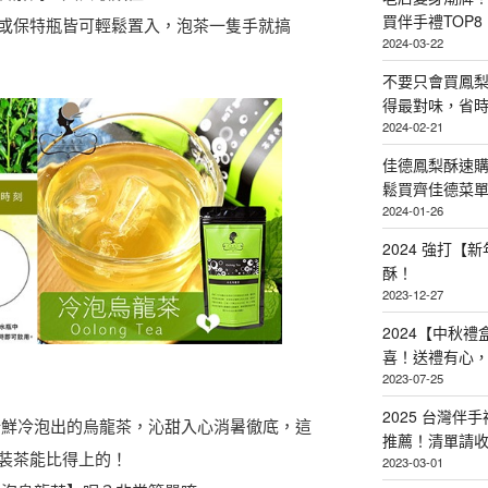
買伴手禮TOP8
或保特瓶皆可輕鬆置入，泡茶一隻手就搞
2024-03-22
不要只會買鳳
得最對味，省時省
2024-02-21
佳德鳳梨酥速
鬆買齊佳德菜單TO
2024-01-26
2024 強打
酥！
2023-12-27
2024【中秋
喜！送禮有心
2023-07-25
2025 台灣伴
新鮮冷泡出的烏龍茶，沁甜入心消暑徹底，這
推薦！清單請
裝茶能比得上的！
2023-03-01