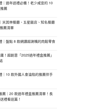
手禮｜過年送禮必備！老少咸宜的 10
盒推薦
推薦｜米其林餐廳、五星飯店、知名餐廳
配推薦清單
手禮｜盤點 8 款網讚超涮嘴的肉鬆零食
庸！超創意「2025過年禮盒推薦」
結
手禮｜10 款外國人會淪陷的推薦伴手
盒推薦｜20 款過年禮盒推薦清單！長
業送禮看這篇！