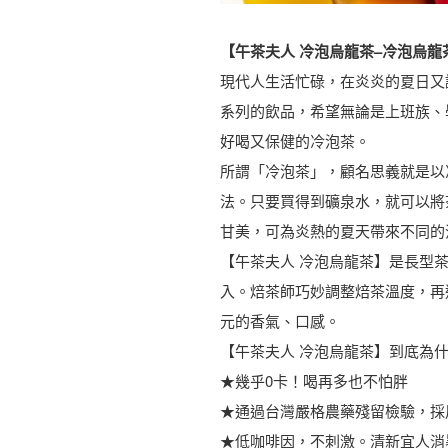
【午茶夫人 冷泡烏龍茶–冷泡烏龍
現代人生活忙碌，在炎炎的夏日又
系列的飲品，希望無論是上班族、
好喝又保健的冷泡茶。
所謂「冷泡茶」，顧名思義就是以
法。只要買得到礦泉水，就可以將
甘美，可為炎熱的夏天帶來不同的
【午茶夫人 冷泡烏龍茶】是長型
入。焙茶師巧妙調整焙茶溫度，再
元的香氣、口感。
【午茶夫人 冷泡烏龍茶】到底為
★幾乎0卡！喝再多也不怕胖
★通過台灣嚴格農藥殘留檢驗，採
★低咖啡因，不刺激。清新宜人消