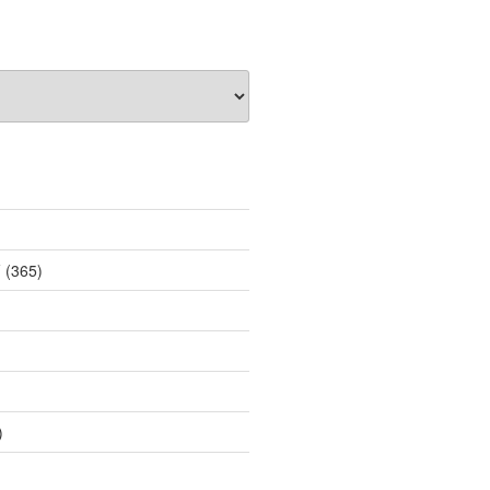
薦
(365)
)