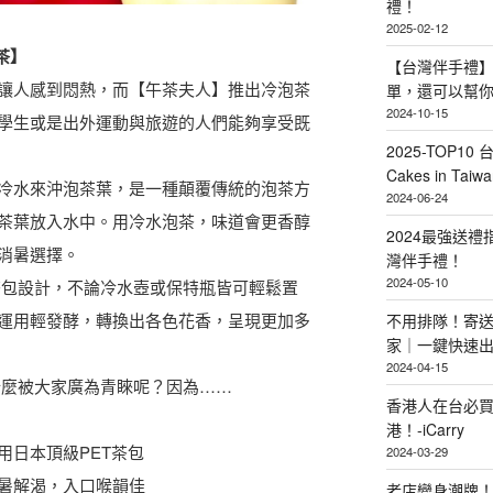
禮！
2025-02-12
茶】
【台灣伴手禮】
讓人感到悶熱，而【午茶夫人】推出冷泡茶
單，還可以幫
2024-10-15
學生或是出外運動與旅遊的人們能夠享受既
2025-TOP10 
Cakes in Taiwa
冷水來沖泡茶葉，是一種顛覆傳統的泡茶方
2024-06-24
茶葉放入水中。用冷水泡茶，味道會更香醇
2024最強送
消暑選擇。
灣伴手禮！
2024-05-10
茶包設計，不論冷水壺或保特瓶皆可輕鬆置
運用輕發酵，轉換出各色花香，呈現更加多
不用排隊！寄送
家｜一鍵快速
2024-04-15
什麼被大家廣為青睞呢？因為……
香港人在台必買
港！-iCarry
用日本頂級PET茶包
2024-03-29
暑解渴，入口喉韻佳
老店變身潮牌