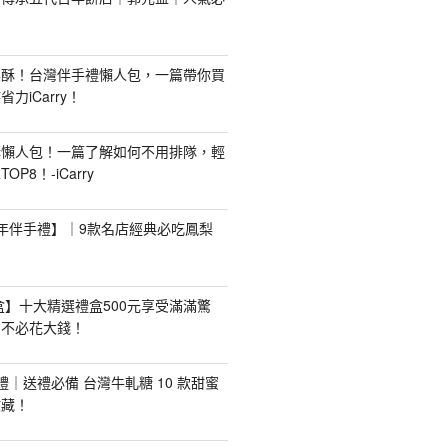
梨酥！台灣伴手禮懶人包，一篇帶你買
力iCarry！
購懶人包！一篇了解如何不用排隊，輕
P8！-iCarry
【新年伴手禮】｜9款名店經典必吃鳳梨
禮盒】十大精選禮盒500元享受滿滿驚
，不必花大錢！
手禮｜送禮必備 台灣牛軋糖 10 款甜蜜
收藏！