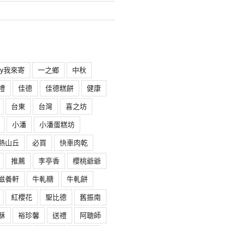
rry我來寄
一之鄉
中秋
禮
佳德
佳德糕餅
健康
台東
台灣
喜之坊
小潘
小潘蛋糕坊
熱山丘
必買
快車肉乾
推薦
李亭香
櫻桃爺爺
滋養軒
牛軋糖
牛軋餅
紅櫻花
聖比德
舊振南
酥
裕珍馨
送禮
阿聰師