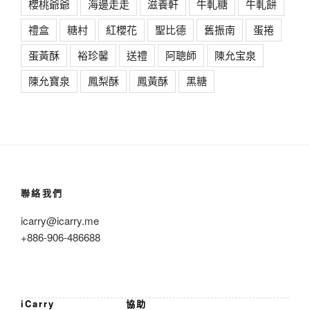
櫻桃爺爺
海邊走走
滋養軒
牛軋糖
牛軋餅
禮盒
糖村
紅櫻花
聖比德
舊振南
蛋捲
蛋黃酥
裕珍馨
送禮
阿聰師
陳允宝泉
陳允寶泉
鳳梨酥
鳳黃酥
黑糖
聯絡我們
icarry@icarry.me
+886-906-486688
iCarry
協助