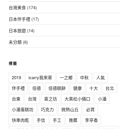
台灣美食
(174)
日本伴手禮
(17)
日本旅遊
(14)
未分類
(6)
標籤
2019
icarry我來寄
一之鄉
中秋
人氣
伴手禮
佳德
佳德糕餅
健康
十大
台北
台東
台灣
喜之坊
大黑松小倆口
小潘
小潘蛋糕坊
巧克力
微熱山丘
必買
快車肉乾
手信
手工
推薦
李亭香