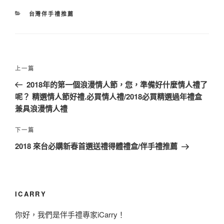
分
台灣伴手禮推薦
類
文
上
上一篇
章
一
2018年的第一個浪漫情人節，您，準備好什麼情人禮了
導
篇
呢？ 精選情人節好禮.必買情人禮/2018必買精選過年禮盒
覽
文
兼具浪漫情人禮
章
下
下一篇
一
2018 來台必購新春首選送禮得體禮盒/伴手禮推薦
篇
文
章
ICARRY
你好，我們是伴手禮專家iCarry！