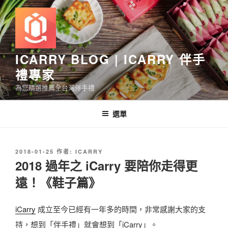
跳
至
主
要
內
ICARRY BLOG | ICARRY 伴手
容
禮專家
為您精選推薦全台灣伴手禮
選單
發
2018-01-25
作者:
ICARRY
佈
2018 過年之 iCarry 要陪你走得更
於
遠！《鞋子篇》
iCarry
成立至今已經有一年多的時間，非常感謝大家的支
持，想到「伴手禮」就會想到「iCarry」。