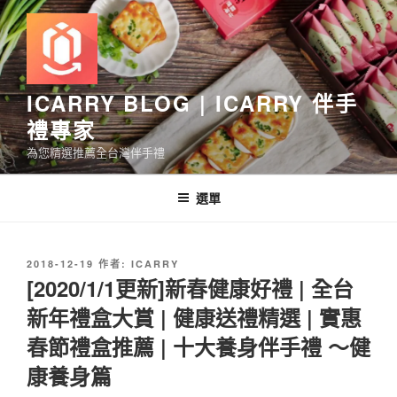
跳
至
主
要
內
ICARRY BLOG | ICARRY 伴手
容
禮專家
為您精選推薦全台灣伴手禮
選單
發
2018-12-19
作者:
ICARRY
佈
[2020/1/1更新]新春健康好禮 | 全台
於
新年禮盒大賞 | 健康送禮精選 | 實惠
春節禮盒推薦 | 十大養身伴手禮 ～健
康養身篇