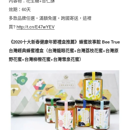
內容物：花生糖+杏仁酥
效期：60天
多款品牌任選・滿額免運・跨國寄送，這裡
買?
http://t.
cn/E47wYEV
《2020十大新春健康年節禮盒推薦》蜂蜜故事館 Bee True
台灣經典蜂蜜禮盒（台灣龍眼花蜜+台灣荔枝花蜜+台灣原
野花蜜+台灣柳橙花蜜+台灣雪泉花蜜）