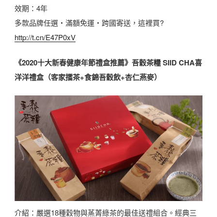
效期：4年
多款品牌任選・滿額免運・跨國寄送，這裡買?
http://t.cn/E47P0xV
《2020十大新春健康年節禮盒推薦》吾穀茶糧 SIID CHA喜
洋洋禮盒（客家擂茶+食錦吾穀飲+杏仁燕麥）
介紹：嚴選18種穀物與蒸菁綠茶的最佳送禮組合。經典三