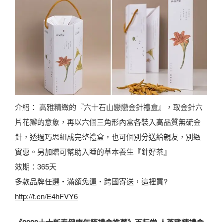
介紹： 高雅精緻的『六十石山戀戀金針禮盒』，取金針六
片花瓣的意象，再以六個三角形內盒各裝入高品質無硫金
針，透過巧思組成完整禮盒，也可個別分送給親友，別緻
實惠。另加贈可幫助入睡的草本養生『針好茶』
效期：365天
多款品牌任選・滿額免運・跨國寄送，這裡買?
http://t.cn/E4hFVY6