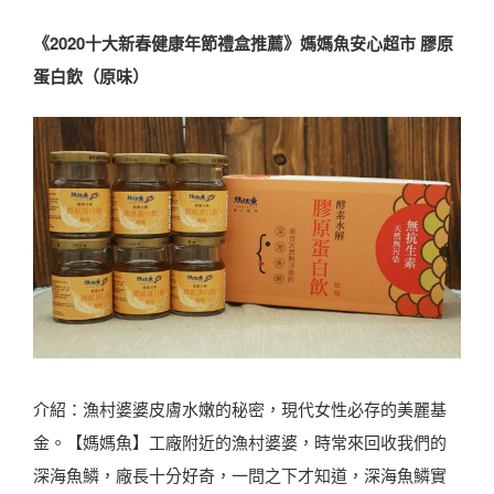
《2020十大新春健康年節禮盒推薦》媽媽魚安心超市 膠原
蛋白飲（原味）
介紹：漁村婆婆皮膚水嫩的秘密，現代女性必存的美麗基
金。【媽媽魚】工廠附近的漁村婆婆，時常來回收我們的
深海魚鱗，廠長十分好奇，一問之下才知道，深海魚鱗實