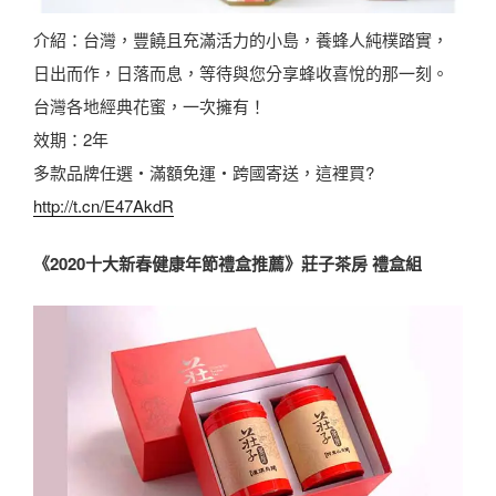
介紹：台灣，豐饒且充滿活力的小島，養蜂人純樸踏實，
日出而作，日落而息，等待與您分享蜂收喜悅的那一刻。
台灣各地經典花蜜，一次擁有！
效期：2年
多款品牌任選・滿額免運・跨國寄送，這裡買?
http://t.cn/E47AkdR
《2020十大新春健康年節禮盒推薦》莊子茶房 禮盒組