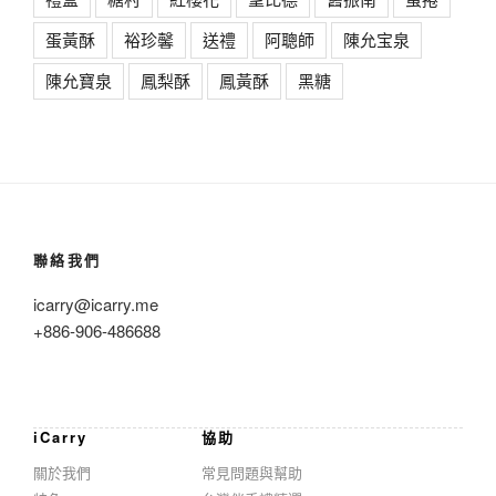
蛋黃酥
裕珍馨
送禮
阿聰師
陳允宝泉
陳允寶泉
鳳梨酥
鳳黃酥
黑糖
聯絡我們
icarry@icarry.me
+886-906-486688
iCarry
協助
關於我們
常見問題與幫助