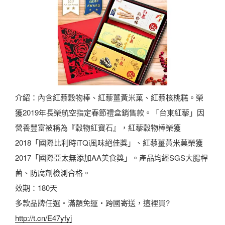
介紹：內含紅藜穀物棒、紅藜薑黃米菓、紅藜核桃糕。榮
獲2019年長榮航空指定春節禮盒銷售款。「台東紅藜」因
營養豐富被稱為『穀物紅寶石』，紅藜穀物棒榮獲
2018「國際比利時iTQi風味絕佳獎」、紅藜薑黃米菓榮獲
2017「國際亞太無添加AA美食獎」。產品均經SGS大腸桿
菌、防腐劑檢測合格。
效期：180天
多款品牌任選・滿額免運・跨國寄送，這裡買?
http://t.cn/E47yfyj