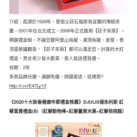
介紹：起源於1929年，曾祖父莊石福原為宜蘭的傳統茶
農，2001年在台北成立，2006年正式啟用【莊子茶房】。
精選禮盒組，不論您要阿里山烏龍、凍頂烏龍、金萱、普
洱還是鐵觀音，【莊子茶房】都可以滿足您。討喜的大紅
禮盒，男女老少皆大歡喜，是人氣送禮首選。
效期：2年
多款品牌任選・滿額免運・跨國寄送，這裡買?
http://t.cn/E47Ly13
《2020十大新春健康年節禮盒推薦》DJULIS德朱利斯 紅
藜富貴禮盒(B)（紅藜穀物棒+紅藜薑黃米菓+紅藜核桃糕）