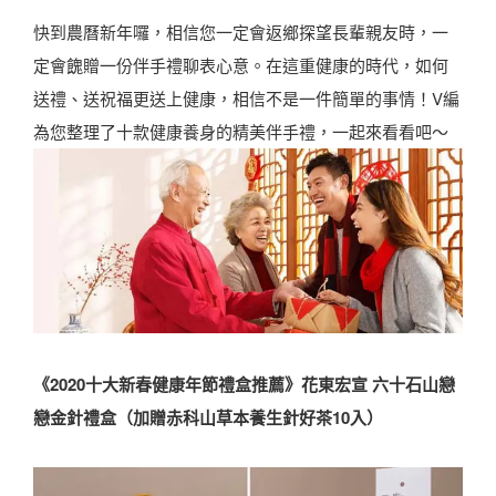
快到農曆新年囉，相信您一定會返鄉探望長輩親友時，一
定會餽贈一份伴手禮聊表心意。在這重健康的時代，如何
送禮、送祝福更送上健康，相信不是一件簡單的事情！V編
為您整理了十款健康養身的精美伴手禮，一起來看看吧～
《2020十大新春健康年節禮盒推薦》花東宏宣 六十石山戀
戀金針禮盒（加贈赤科山草本養生針好茶10入）