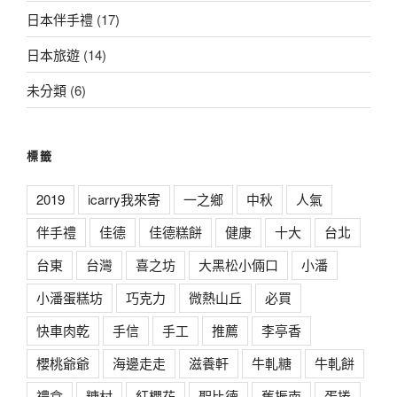
日本伴手禮
(17)
日本旅遊
(14)
未分類
(6)
標籤
2019
icarry我來寄
一之鄉
中秋
人氣
伴手禮
佳德
佳德糕餅
健康
十大
台北
台東
台灣
喜之坊
大黑松小倆口
小潘
小潘蛋糕坊
巧克力
微熱山丘
必買
快車肉乾
手信
手工
推薦
李亭香
櫻桃爺爺
海邊走走
滋養軒
牛軋糖
牛軋餅
禮盒
糖村
紅櫻花
聖比德
舊振南
蛋捲