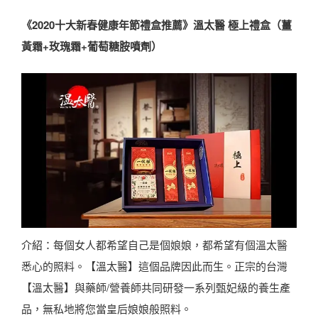
《2020十大新春健康年節禮盒推薦》溫太醫 極上禮盒（薑
黃霜+玫瑰霜+葡萄糖胺噴劑）
介紹：每個女人都希望自己是個娘娘，都希望有個溫太醫
悉心的照料。【溫太醫】這個品牌因此而生。正宗的台灣
【溫太醫】與藥師/營養師共同研發一系列甄妃級的養生產
品，無私地將您當皇后娘娘般照料。