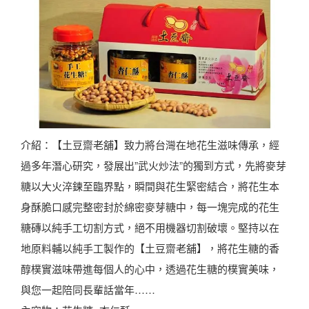
介紹：【土豆齋老舖】致力將台灣在地花生滋味傳承，經
過多年潛心研究，發展出”武火炒法”的獨到方式，先將麥芽
糖以大火淬鍊至臨界點，瞬間與花生緊密結合，將花生本
身酥脆口感完整密封於綿密麥芽糖中，每一塊完成的花生
糖磚以純手工切割方式，絕不用機器切割破壞。堅持以在
地原料輔以純手工製作的【土豆齋老舖】，將花生糖的香
醇樸實滋味帶進每個人的心中，透過花生糖的樸實美味，
與您一起陪同長輩話當年……