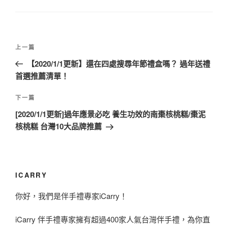
文
上
上一篇
章
一
【2020/1/1更新】還在四處搜尋年節禮盒嗎？ 過年送禮
導
篇
首選推薦清單！
覽
文
章
下
下一篇
一
[2020/1/1更新]過年應景必吃 養生功效的南棗核桃糕/棗泥
篇
核桃糕 台灣10大品牌推薦
文
章
ICARRY
你好，我們是伴手禮專家iCarry！
iCarry 伴手禮專家擁有超過400家人氣台灣伴手禮，為你直