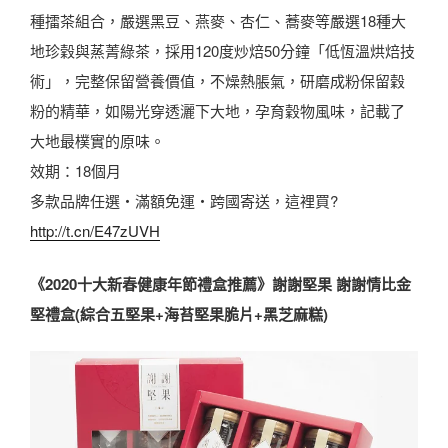
種擂茶組合，嚴選黑豆、燕麥、杏仁、蕎麥等嚴選18種大
地珍穀與蒸菁綠茶，採用120度炒焙50分鐘「低恆溫烘焙技
術」，完整保留營養價值，不燥熱脹氣，研磨成粉保留穀
粉的精華，如陽光穿透灑下大地，孕育穀物風味，記載了
大地最樸實的原味。
效期：18個月
多款品牌任選・滿額免運・跨國寄送，這裡買?
http://t.cn/E47zUVH
《2020十大新春健康年節禮盒推薦》謝謝堅果 謝謝情比金
堅禮盒(綜合五堅果+海苔堅果脆片+黑芝麻糕)