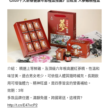
《2020十大新春健康年節禮盒推薦》百耘堂 人蔘雞精禮盒
介紹： 精選上等鮮雞，及頂級六年根高麗紅蔘精，性溫和
味甘美，適合男女老少，可依個人體質隨時補充，長期飲
用可增強體力、精神旺盛，是四季皆宜的營養補給。
效期：3年
多款品牌任選・滿額免運・跨國寄送，這裡買?
http://t.cn/E47vcP2