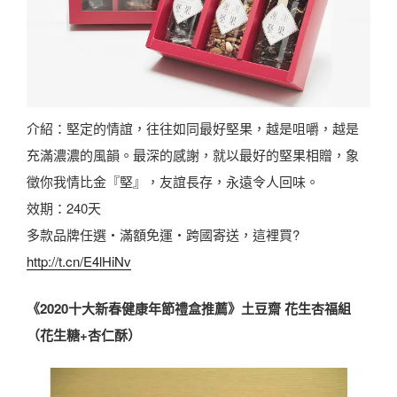
介紹：堅定的情誼，往往如同最好堅果，越是咀嚼，越是
充滿濃濃的風韻。最深的感謝，就以最好的堅果相贈，象
徵你我情比金『堅』，友誼長存，永遠令人回味。
效期：240天
多款品牌任選・滿額免運・跨國寄送，這裡買?
http://t.cn/E4lHiNv
《2020十大新春健康年節禮盒推薦》土豆齋 花生杏福組
（花生糖+杏仁酥）