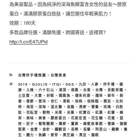
為美容聖品。因為純淨的深海魚鱗富含女性的益友～膠原
蛋白。滿滿膠原蛋白胜肽，讓您鎖住年輕美肌力！
效期：180天
多款品牌任選・滿額免運・跨國寄送，這裡買?
http://t.cn/E47UPid
分
台灣伴手禮推薦
、
台灣美食
類
標
2019
、
DJULIS
、
ITQI
、
SGS
、
九份
、
人蔘
、
伴手禮
、
健
籤
康
、
入睡
、
六十石山
、
凍頂
、
南棗
、
台東
、
台灣
、
吾穀茶糧
、
土豆齋
、
大賞
、
好眠
、
媽媽魚
、
德朱利斯
、
擂茶
、
新年
、
新
春
、
春節
、
普洱
、
杏仁
、
果乾
、
核桃
、
核桃糕
、
棗泥
、
比利
時
、
海苔
、
深海
、
溫太醫
、
烏龍
、
燕麥
、
營養
、
玫瑰
、
白胜
肽
、
百耘堂
、
穀物
、
米果
、
米菓
、
紅寶石
、
紅棗
、
紅藜
、
綠
茶
、
美味
、
美食
、
膠原蛋白
、
花東宏宣
、
花生糖
、
花蜜
、
荔
枝
、
莊子
、
葡萄糖胺
、
蕎麥
、
薑黃
、
蜂蜜故事館
、
蜜蜂
、
謝謝
堅果
、
金萱
、
金針
、
鐵觀音
、
長榮
、
長輩
、
阿里山
、
雞精
、
養
生
、
體力
、
魚鱗
、
麥芽
、
黑芝麻
、
黑豆
、
龍眼