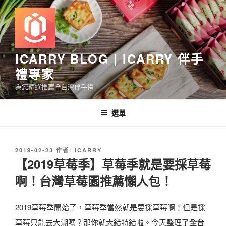
跳
至
主
要
內
ICARRY BLOG | ICARRY 伴手
容
禮專家
為您精選推薦全台灣伴手禮
選單
發
2019-02-23
作者:
ICARRY
佈
【2019草莓季】草莓季就是要採草莓
於
啊！台灣草莓園推薦懶人包！
2019草莓季開始了，草莓季當然就是要採草莓啊！但是採
草莓只能去大湖嗎？那你就大錯特錯啦。今天整理了
全台