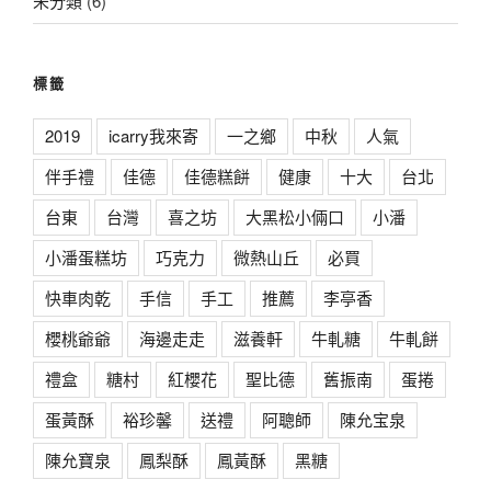
未分類
(6)
標籤
2019
icarry我來寄
一之鄉
中秋
人氣
伴手禮
佳德
佳德糕餅
健康
十大
台北
台東
台灣
喜之坊
大黑松小倆口
小潘
小潘蛋糕坊
巧克力
微熱山丘
必買
快車肉乾
手信
手工
推薦
李亭香
櫻桃爺爺
海邊走走
滋養軒
牛軋糖
牛軋餅
禮盒
糖村
紅櫻花
聖比德
舊振南
蛋捲
蛋黃酥
裕珍馨
送禮
阿聰師
陳允宝泉
陳允寶泉
鳳梨酥
鳳黃酥
黑糖