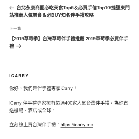
章
一
台北永康商圈必吃美食Top5＆必買手信Top10/捷運東門
導
篇
站推薦人氣美食＆必BUY知名伴手禮攻略
覽
文
章
下
下一篇
一
【2019草莓季】台灣草莓伴手禮推薦 2019草莓季必買伴手
篇
禮
文
章
ICARRY
你好，我們是伴手禮專家iCarry！
iCarry 伴手禮專家擁有超過400家人氣台灣伴手禮，為你直
送機場、酒店或全球。
立刻線上買台灣伴手禮：
https://icarry.me