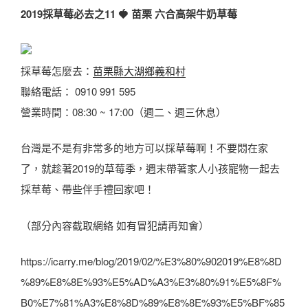
2019採草莓必去之11
🍓
苗栗 六合高架牛奶草莓
採草莓怎麼去：
苗栗縣大湖鄉義和村
聯絡電話： 0910 991 595
營業時間：08:30 ~ 17:00（週二、週三休息）
台灣是不是有非常多的地方可以採草莓啊！不要悶在家
了，就趁著2019的草莓季，週末帶著家人小孩寵物一起去
採草莓、帶些伴手禮回家吧！
（部分內容截取網絡 如有冒犯請再知會）
https://icarry.me/blog/2019/02/%E3%80%902019%E8%8D
%89%E8%8E%93%E5%AD%A3%E3%80%91%E5%8F%
B0%E7%81%A3%E8%8D%89%E8%8E%93%E5%BF%85