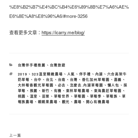
%E8%B2%B7%E4%BC%B4%E6%89%8B%E7%A6%AE%
E6%8E%A8%E8%96%A6/#more-3256
查看更多文章：
https://icarry.me/blog/
分
台灣伴手禮推薦
、
台灣旅遊
類
標
2019
、
323溫室精緻農場
、
人氣
、
伴手禮
、
內湖
、
六合高架牛
籤
奶草莓
、
台中
、
台北
、
台南
、
台灣
、
善化加州草莓園
、
嘉義
、
大林莓香觀光草莓園
、
必去
、
怎麼去.內湖草莓園
、
懶人包
、
採
草莓
、
推薦
、
新竹
、
有機
、
東林草莓農場
、
東海農莊草莓園
、
桃園
、
溫室
、
苗栗
、
草莓世界
、
草莓園
、
草莓季
、
草莓族
、
草
莓族農場
、
親親果農場
、
觀光
、
農場
、
開心有機農場
文
上
上一篇