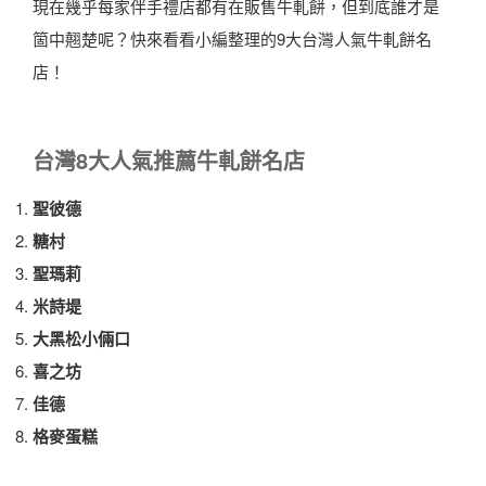
現在幾乎每家伴手禮店都有在販售牛軋餅，但到底誰才是
箇中翹楚呢？快來看看小編整理的9大台灣人氣牛軋餅名
店！
台灣8大人氣推薦牛軋餅名店
聖彼德
糖村
聖瑪莉
米詩堤
大黑松小倆口
喜之坊
佳德
格麥蛋糕