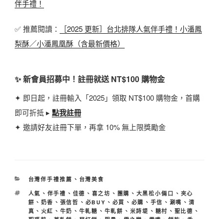
伴手禮！
✅ 推薦閱讀：
［2025 更新］台北排隊人氣伴手禮！小潘鳳
梨酥／小潘鳳凰酥（含最新價格）
✨ 新會員招募中！註冊就送 NT$100 購物金
✦ 即日起，註冊輸入「2025」領取 NT$100 購物金，首購
即可折抵 ▸
點我註冊
✦ 邀請好友註冊下單，再拿 10% 無上限獎勵金
分
台灣伴手禮推薦
、
台灣美食
類
標
人氣
、
伴手禮
、
佳德
、
喜之坊
、
團購
、
大黑松小倆口
、
夾心
籤
餅
、
奶香
、
張信哲
、
必BUY
、
必買
、
必購
、
手信
、
涮嘴
、
清
真
、
火紅
、
牛奶
、
牛軋糖
、
牛軋餅
、
米詩堤
、
糖村
、
聖比德
、