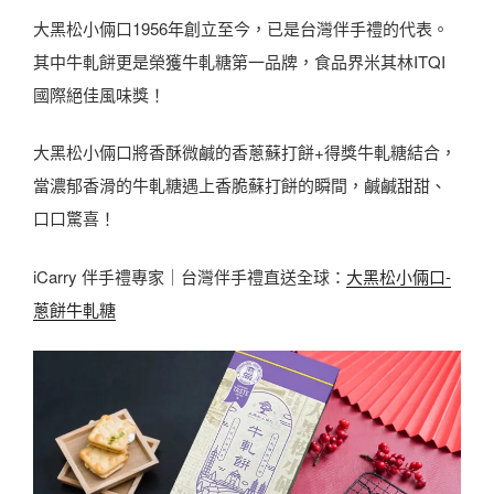
大黑松小倆口1956年創立至今，已是台灣伴手禮的代表。
其中牛軋餅更是榮獲牛軋糖第一品牌，食品界米其林ITQI
國際絕佳風味獎！
大黑松小倆口將香酥微鹹的香蔥蘇打餅+得獎牛軋糖結合，
當濃郁香滑的牛軋糖遇上香脆蘇打餅的瞬間，鹹鹹甜甜、
口口驚喜！
iCarry 伴手禮專家｜台灣伴手禮直送全球：
大黑松小倆口-
蔥餅牛軋糖