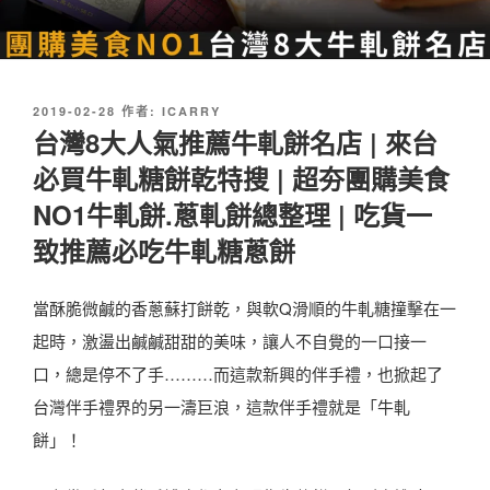
發
2019-02-28
作者:
ICARRY
佈
台灣8大人氣推薦牛軋餅名店 | 來台
於
必買牛軋糖餅乾特搜 | 超夯團購美食
NO1牛軋餅.蔥軋餅總整理 | 吃貨一
致推薦必吃牛軋糖蔥餅
當酥脆微鹹的香蔥蘇打餅乾，與軟Q滑順的牛軋糖撞擊在一
起時，激盪出鹹鹹甜甜的美味，讓人不自覺的一口接一
口，總是停不了手………而這款新興的伴手禮，也掀起了
台灣伴手禮界的另一濤巨浪，這款伴手禮就是「牛軋
餅」！