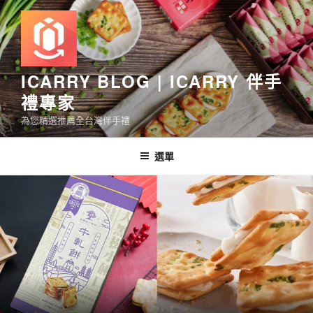
跳
至
主
要
內
ICARRY BLOG | ICARRY 伴手
容
禮專家
為您精選推薦全台灣伴手禮
選單