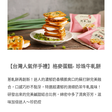
【台灣人氣伴手禮】格麥蛋糕- 珍珠牛軋餅
蔥軋餅再創新！迷人的濃郁奶香積脆爽口的蘇打餅完美融
合，口感巧妙不黏牙，特選超濃郁的滑順奶茶牛軋風味！
研發出來的完美鹹甜結合比例，綿密中多了清爽芬芳，滋
味加倍迷人～珍奶控