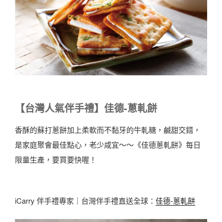
【台灣人氣伴手禮】佳德-蔥軋餅
香酥的蘇打蔥餅加上柔軟而不黏牙的牛軋糖，鹹甜交錯，
是家庭聚會最佳點心，老少咸宜～～《佳德蔥軋餅》每日
限量生產，要買要快喔！
iCarry 伴手禮專家｜台灣伴手禮直送全球：
佳德-蔥軋餅