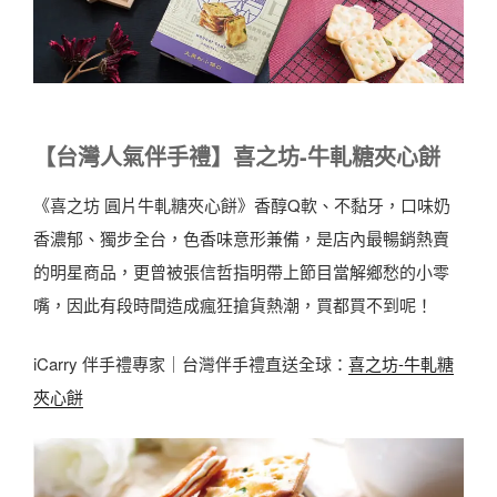
【台灣人氣伴手禮】喜之坊-牛軋糖夾心餅
《喜之坊 圓片牛軋糖夾心餅》香醇Q軟、不黏牙，口味奶
香濃郁、獨步全台，色香味意形兼備，是店內最暢銷熱賣
的明星商品，更曾被張信哲指明帶上節目當解鄉愁的小零
嘴，因此有段時間造成瘋狂搶貨熱潮，買都買不到呢！
iCarry 伴手禮專家｜台灣伴手禮直送全球：
喜之坊-牛軋糖
夾心餅