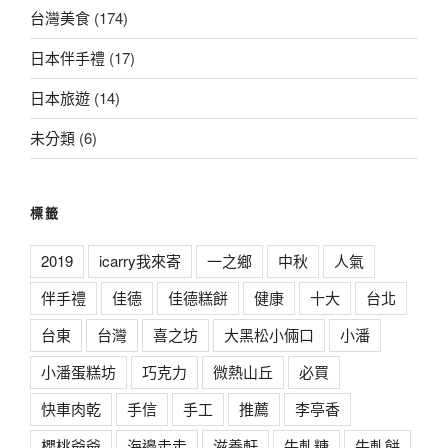
台灣美食
(174)
日本伴手禮
(17)
日本旅遊
(14)
未分類
(6)
標籤
2019
icarry我來寄
一之鄉
中秋
人氣
伴手禮
佳德
佳德糕餅
健康
十大
台北
台東
台灣
喜之坊
大黑松小倆口
小潘
小潘蛋糕坊
巧克力
微熱山丘
必買
快車肉乾
手信
手工
推薦
李亭香
櫻桃爺爺
海邊走走
滋養軒
牛軋糖
牛軋餅