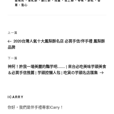
聖瑪莉
、
蔥軋餅
、
蘇打餅
、
限量
、
雪之戀
、
零嘴
、
餅乾
、
香
蔥
、
點心
文
上
上一篇
章
一
2020台灣人氣十大鳳梨酥名店 必買手信/伴手禮 鳳梨酥
導
篇
品牌
覽
文
章
下
下一篇
一
神阿！許我一場美麗的豔芋吧…… | 來台必吃美味芋頭美食
篇
＆必買手信推薦 | 芋頭控懶人包 | 吃貨の芋頭名店匯集
文
章
ICARRY
你好，我們是伴手禮專家iCarry！