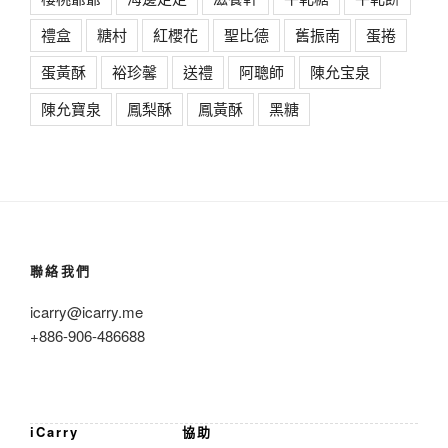
禮盒
糖村
紅櫻花
聖比德
舊振南
蛋捲
蛋黃酥
裕珍馨
送禮
阿聰師
陳允宝泉
陳允寶泉
鳳梨酥
鳳黃酥
黑糖
聯絡我們
icarry@icarry.me
+886-906-486688
iCarry
協助