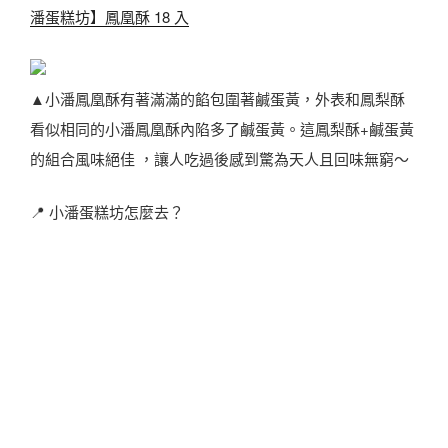
潘蛋糕坊】鳳凰酥 18 入
▲小潘鳳凰酥有著滿滿的餡包圍著鹹蛋黃，外表和鳳梨酥
看似相同的小潘鳳凰酥內陷多了鹹蛋黃。這鳳梨酥+鹹蛋黃
的組合風味絕佳 ，讓人吃過後感到驚為天人且回味無窮～
📍 小潘蛋糕坊怎麼去？