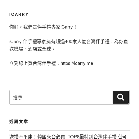
ICARRY
你好，我們是伴手禮專家iCarry！
iCarry 伴手禮專家擁有超過400家人氣台灣伴手禮，為你直
送機場、酒店或全球。
立刻線上買台灣伴手禮：
https://icarry.me
搜
搜
尋
尋
關
鍵
近期文章
字
:
送禮不平庸！韓國來台必買_TOP8最特別台灣伴手禮 한국