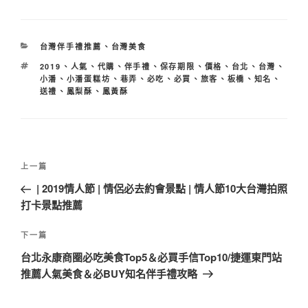
分
台灣伴手禮推薦
、
台灣美食
類
標
2019
、
人氣
、
代購
、
伴手禮
、
保存期限
、
價格
、
台北
、
台灣
、
籤
小潘
、
小潘蛋糕坊
、
巷弄
、
必吃
、
必買
、
旅客
、
板橋
、
知名
、
送禮
、
鳳梨酥
、
鳳黃酥
文
上
上一篇
章
一
| 2019情人節 | 情侶必去約會景點 | 情人節10大台灣拍照
導
篇
打卡景點推薦
覽
文
章
下
下一篇
一
台北永康商圈必吃美食Top5＆必買手信Top10/捷運東門站
篇
推薦人氣美食＆必BUY知名伴手禮攻略
文
章