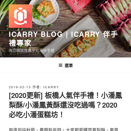
跳
至
主
要
內
ICARRY BLOG | ICARRY 伴手
容
禮專家
為您精選推薦全台灣伴手禮
選單
發
2019-02-13
作者:
ICARRY
佈
[2020更新] 板橋人氣伴手禮！小潘鳳
於
梨酥/小潘鳳黃酥還沒吃過嗎？2020
必吃小潘蛋糕坊！
每逢到中秋節、農曆新年時，大家都愛購買鳳梨酥、鳳凰