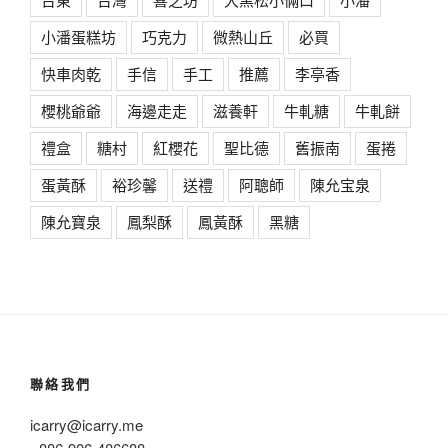
小潘蛋糕坊
巧克力
微熱山丘
必買
快車肉乾
手信
手工
推薦
李亭香
櫻桃爺爺
海邊走走
滋養軒
牛軋糖
牛軋餅
禮盒
糖村
紅櫻花
聖比德
舊振南
蛋捲
蛋黃酥
裕珍馨
送禮
阿聰師
陳允宝泉
陳允寶泉
鳳梨酥
鳳黃酥
黑糖
聯絡我們
icarry@icarry.me