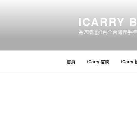
跳
至
主
ICAR
要
內
為您精選推薦全
容
首頁
iCarry 官網
iCarry