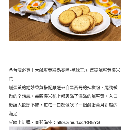
🐣台灣必買十大鹹蛋黃糕點零嘴-星球工坊 焦糖鹹蛋黃爆米
花
鹹蛋黃的絕妙香氣搭配嚴選來自墨西哥的辣椒粉，尾勁微
微的辛辣感，每顆爆米花上都裹滿了滿滿的鹹蛋黃，入口
後讓人欲罷不能，每嚐一口都像吃了一個鹹蛋黃月餅般的
滿足。
🛒線上訂購・直郵海外：
https://reurl.cc/RREYG