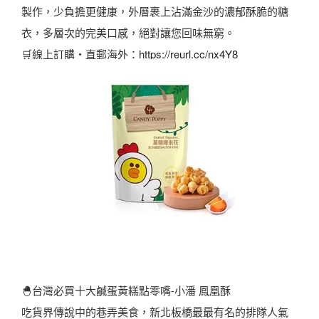
製作，少負擔更健康，外層裹上沾滿金沙的濃郁酥脆的糖
衣，多層次的完美口感，絕對讓您回味無窮。
🛒線上訂購・直郵海外：
https://reurl.cc/nx4Y8
🐣台灣必買十大鹹蛋黃糕點零嘴-小潘 鳳凰酥
吃貨界傳說中的巷弄美食，新北板橋最最有名的排隊人氣