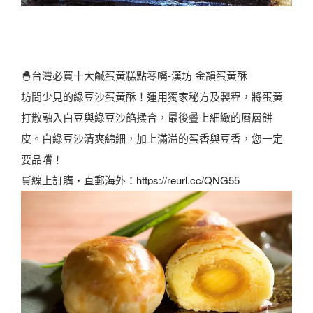
🐣台灣必買十大鹹蛋黃糕點零嘴-漢坊 金韻蛋黃酥
坊間少見的綠豆沙蛋黃酥！運用獨家秘方及製程，將蛋黃
打散融入白豆與綠豆沙餡揉合，最後疊上細緻的層層餅
皮。白綠豆沙清爽綿細，加上滿溢的蛋香與豆香，您一定
要品嚐！
🛒線上訂購・直郵海外：
https://reurl.cc/QNG55