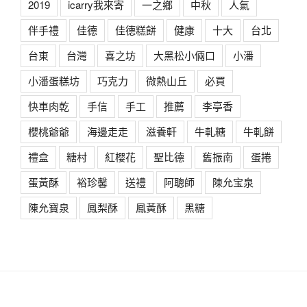
2019
icarry我來寄
一之鄉
中秋
人氣
伴手禮
佳德
佳德糕餅
健康
十大
台北
台東
台灣
喜之坊
大黑松小倆口
小潘
小潘蛋糕坊
巧克力
微熱山丘
必買
快車肉乾
手信
手工
推薦
李亭香
櫻桃爺爺
海邊走走
滋養軒
牛軋糖
牛軋餅
禮盒
糖村
紅櫻花
聖比德
舊振南
蛋捲
蛋黃酥
裕珍馨
送禮
阿聰師
陳允宝泉
陳允寶泉
鳳梨酥
鳳黃酥
黑糖