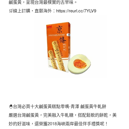
鹹蛋黃，呈現台灣最樸實的古早味。
🛒線上訂購・直郵海外：
https://reurl.cc/7YLV9
🐣台灣必買十大鹹蛋黃糕點零嘴-青澤 鹹蛋黃牛軋餅
嚴選台灣鹹蛋黃，完美融入牛軋糖，搭配鬆軟的餅乾，美
妙的好滋味，還榮獲2018海峽兩岸最佳伴手禮獎呢！