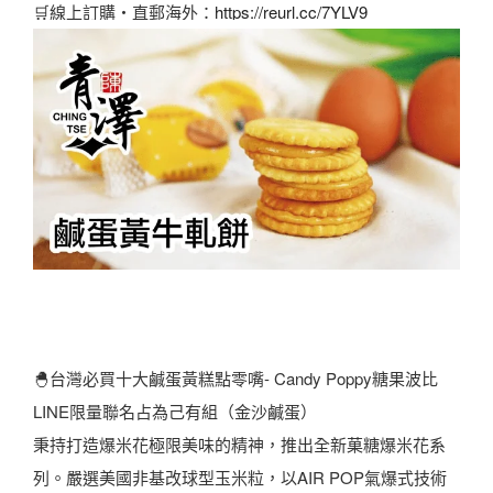
🛒線上訂購・直郵海外：
https://reurl.cc/7YLV9
🐣台灣必買十大鹹蛋黃糕點零嘴- Candy Poppy糖果波比
LINE限量聯名占為己有組（金沙鹹蛋）
秉持打造爆米花極限美味的精神，推出全新菓糖爆米花系
列。嚴選美國非基改球型玉米粒，以AIR POP氣爆式技術