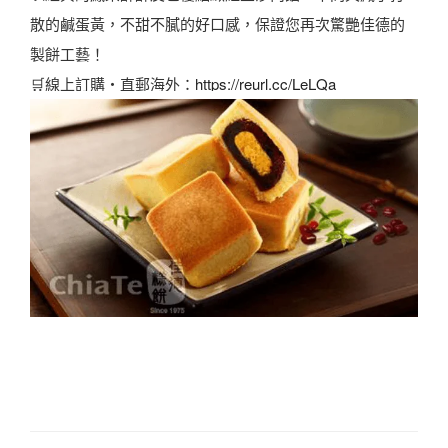
散的鹹蛋黃，不甜不膩的好口感，保證您再次驚艷佳德的
製餅工藝！
🛒線上訂購・直郵海外：
https://reurl.cc/LeLQa