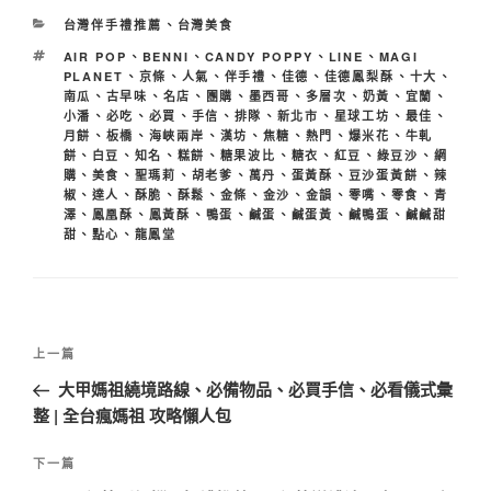
分
台灣伴手禮推薦
、
台灣美食
類
標
AIR POP
、
BENNI
、
CANDY POPPY
、
LINE
、
MAGI
籤
PLANET
、
京條
、
人氣
、
伴手禮
、
佳德
、
佳德鳳梨酥
、
十大
、
南瓜
、
古早味
、
名店
、
團購
、
墨西哥
、
多層次
、
奶黃
、
宜蘭
、
小潘
、
必吃
、
必買
、
手信
、
排隊
、
新北市
、
星球工坊
、
最佳
、
月餅
、
板橋
、
海峽兩岸
、
漢坊
、
焦糖
、
熱門
、
爆米花
、
牛軋
餅
、
白豆
、
知名
、
糕餅
、
糖果波比
、
糖衣
、
紅豆
、
綠豆沙
、
網
購
、
美食
、
聖瑪莉
、
胡老爹
、
萬丹
、
蛋黃酥
、
豆沙蛋黃餅
、
辣
椒
、
達人
、
酥脆
、
酥鬆
、
金條
、
金沙
、
金韻
、
零嘴
、
零食
、
青
澤
、
鳳凰酥
、
鳳黃酥
、
鴨蛋
、
鹹蛋
、
鹹蛋黃
、
鹹鴨蛋
、
鹹鹹甜
甜
、
點心
、
龍鳳堂
文
上
上一篇
章
一
大甲媽祖繞境路線、必備物品、必買手信、必看儀式彙
導
篇
整 | 全台瘋媽祖 攻略懶人包
覽
文
章
下
下一篇