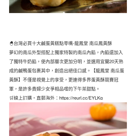
🐣台灣必買十大鹹蛋黃糕點零嘴-龍鳳堂 南瓜鳳黃酥
夢幻的南瓜外型搭配上獨家特製的南瓜內餡，內餡還加入
了獨特牛奶餡，使內部層次更加分明，並選用宜蘭20天熟
成的鹹鴨蛋包裹其中，創造出絕佳口感。【龍鳳堂 南瓜蛋
黃酥】不僅是視覺上的享受，更連得多界蛋黃酥競賽冠
軍，是許多貴婦少女爭相品嚐的下午茶甜點。
🛒線上訂購・直郵海外：
https://reurl.cc/EYLKg