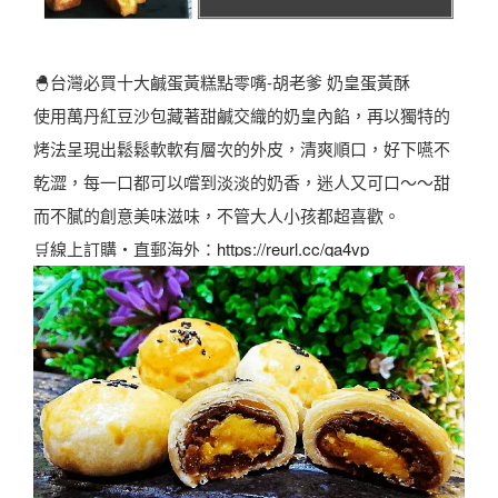
🐣台灣必買十大鹹蛋黃糕點零嘴-胡老爹 奶皇蛋黃酥
使用萬丹紅豆沙包藏著甜鹹交織的奶皇內餡，再以獨特的
烤法呈現出鬆鬆軟軟有層次的外皮，清爽順口，好下嚥不
乾澀，每一口都可以嚐到淡淡的奶香，迷人又可口～～甜
而不膩的創意美味滋味，不管大人小孩都超喜歡。
🛒線上訂購・直郵海外：
https://reurl.cc/qa4vp