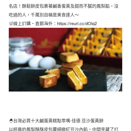
名店！酥鬆餅皮包裹著鹹香蛋黃及甜而不膩的鳳梨餡，沒
吃過的人，千萬別自稱是美食達人～
🛒線上訂購・直郵海外：
https://reurl.cc/dOlq2
🐣台灣必買十大鹹蛋黃糕點零嘴-佳德 豆沙蛋黃餅
以經典的鳳梨酥酥皮包覆細緻紅豆沙內餡，中間夾藏了打