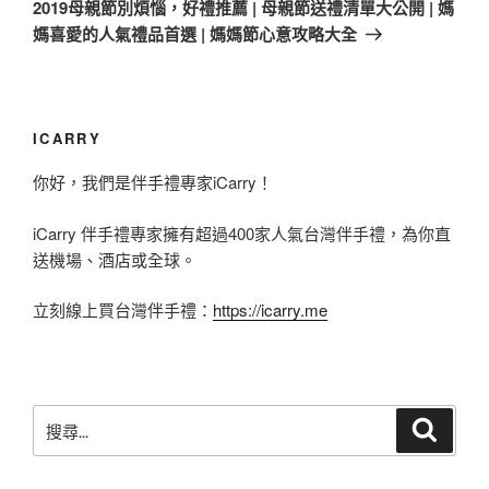
一
2019母親節別煩惱，好禮推薦 | 母親節送禮清單大公開 | 媽
篇
媽喜愛的人氣禮品首選 | 媽媽節心意攻略大全
文
章
ICARRY
你好，我們是伴手禮專家iCarry！
iCarry 伴手禮專家擁有超過400家人氣台灣伴手禮，為你直
送機場、酒店或全球。
立刻線上買台灣伴手禮：
https://icarry.me
搜
搜
尋
尋
關