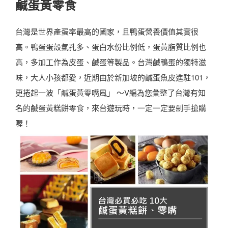
鹹蛋黃零食
台灣是世界產蛋率最高的國家，且鴨蛋營養價值其實很
高。鴨蛋蛋殼氣孔多、蛋白水份比例低，蛋黃脂質比例也
高，多加工作為皮蛋、鹹蛋等製品。台灣鹹鴨蛋的獨特滋
味，大人小孩都愛，近期由於新加坡的鹹蛋魚皮進駐101，
更捲起一波「鹹蛋黃零嘴風」 ～V編為您彙整了台灣有知
名的鹹蛋黃糕餅零食，來台遊玩時，一定一定要剁手搶購
喔！