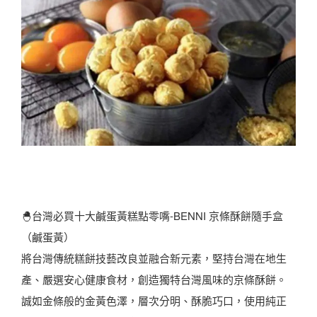
🐣台灣必買十大鹹蛋黃糕點零嘴-BENNI 京條酥餅隨手盒
（鹹蛋黃）
將台灣傳統糕餅技藝改良並融合新元素，堅持台灣在地生
產、嚴選安心健康食材，創造獨特台灣風味的京條酥餅。
誠如金條般的金黃色澤，層次分明、酥脆巧口，使用純正