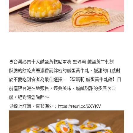
🐣台灣必買十大鹹蛋黃糕點零嘴-聖瑪莉 鹹蛋黃牛軋餅
酥脆的餅乾夾著濃香而綿密的鹹蛋黃牛軋，鹹甜的口感對
於不愛吃甜食者為最佳選擇。【聖瑪莉 鹹蛋黃牛軋餅】目
前僅限台灣在地販售，經典美味、鹹鹹甜甜的多層次口
感，絕對讓您陶醉～
🛒線上訂購・直郵海外：
https://reurl.cc/6XYKV