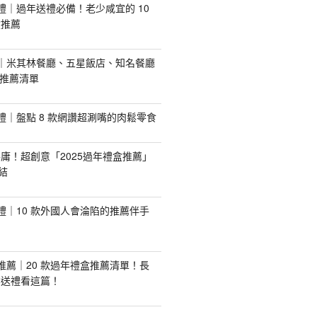
手禮｜過年送禮必備！老少咸宜的 10
盒推薦
推薦｜米其林餐廳、五星飯店、知名餐廳
配推薦清單
手禮｜盤點 8 款網讚超涮嘴的肉鬆零食
庸！超創意「2025過年禮盒推薦」
結
手禮｜10 款外國人會淪陷的推薦伴手
盒推薦｜20 款過年禮盒推薦清單！長
業送禮看這篇！