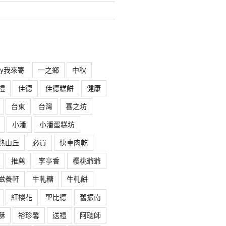
rry我來寄
一之鄉
中秋
禮
佳德
佳德糕餅
健康
台東
台灣
喜之坊
小潘
小潘蛋糕坊
熱山丘
必買
快車肉乾
推薦
李亭香
櫻桃爺爺
滋養軒
牛軋糖
牛軋餅
紅櫻花
聖比德
舊振南
酥
裕珍馨
送禮
阿聰師