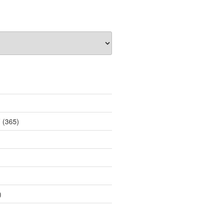
薦
(365)
)