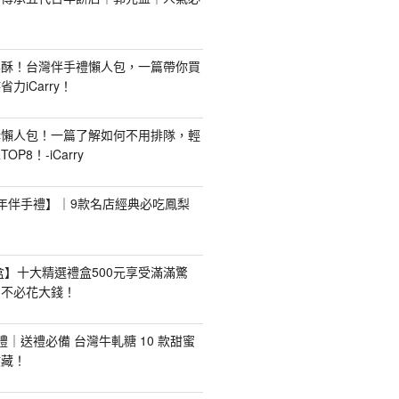
梨酥！台灣伴手禮懶人包，一篇帶你買
力iCarry！
購懶人包！一篇了解如何不用排隊，輕
P8！-iCarry
【新年伴手禮】｜9款名店經典必吃鳳梨
禮盒】十大精選禮盒500元享受滿滿驚
，不必花大錢！
手禮｜送禮必備 台灣牛軋糖 10 款甜蜜
收藏！