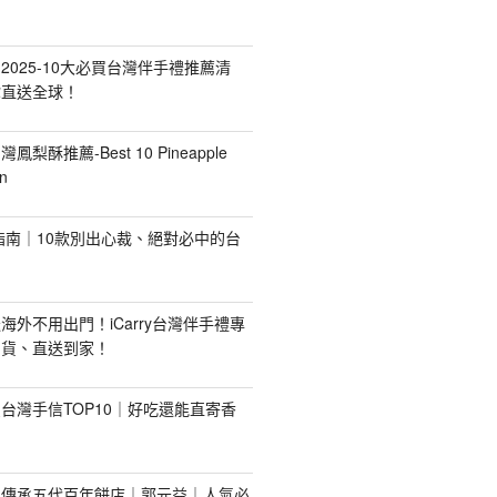
2025-10大必買台灣伴手禮推薦清
你直送全球！
台灣鳳梨酥推薦-Best 10 Pineapple
n
禮指南｜10款別出心裁、絕對必中的台
海外不用出門！iCarry台灣伴手禮專
出貨、直送到家！
台灣手信TOP10｜好吃還能直寄香
！傳承五代百年餅店｜郭元益｜人氣必