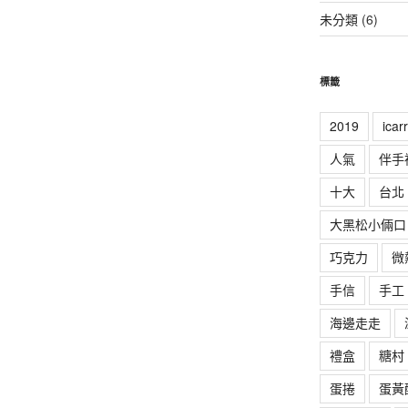
未分類
(6)
標籤
2019
ica
人氣
伴手
十大
台北
大黑松小倆口
巧克力
微
手信
手工
海邊走走
禮盒
糖村
蛋捲
蛋黃