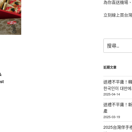
為你直送機場
立刻線上買台
搜
尋
關
鍵
字:
近期文章
&
st
送禮不平庸！韓
한국인이 대만에서
2025-04-14
送禮不平庸！新
產
2025-03-19
2025台灣伴