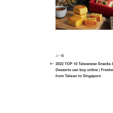
文
上
上一篇
章
一
2022 TOP 10 Taiwanese Snacks 
篇
Desserts can buy online | Freshe
導
文
from Taiwan to Singapore
覽
章