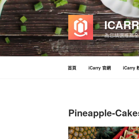
跳
至
主
ICAR
要
內
為您精選推薦全
容
首頁
iCarry 官網
iCarry
Pineapple-Cak