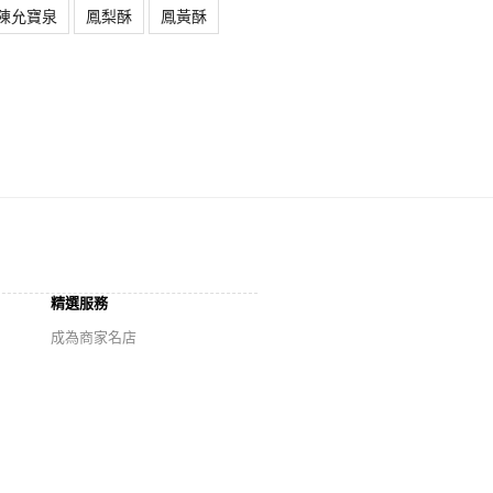
陳允寶泉
鳳梨酥
鳳黃酥
精選服務
成為商家名店