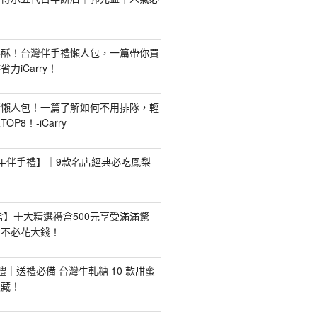
梨酥！台灣伴手禮懶人包，一篇帶你買
力iCarry！
購懶人包！一篇了解如何不用排隊，輕
P8！-iCarry
【新年伴手禮】｜9款名店經典必吃鳳梨
禮盒】十大精選禮盒500元享受滿滿驚
，不必花大錢！
手禮｜送禮必備 台灣牛軋糖 10 款甜蜜
收藏！