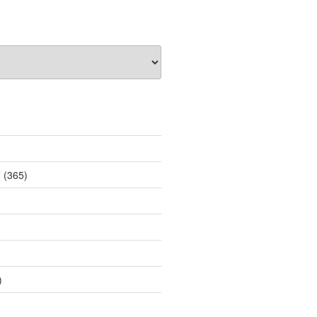
薦
(365)
)