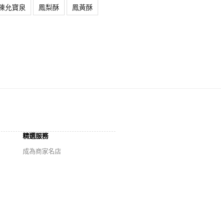
陳允寶泉
鳳梨酥
鳳黃酥
精選服務
成為商家名店