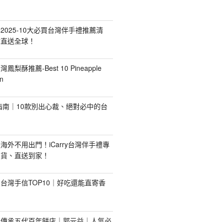
2025-10大必買台灣伴手禮推薦清
你直送全球！
台灣鳳梨酥推薦-Best 10 Pineapple
n
禮指南｜10款別出心裁、絕對必中的台
海外不用出門！iCarry台灣伴手禮專
出貨、直送到家！
台灣手信TOP10｜好吃還能直寄香
！傳承五代百年餅店｜郭元益｜人氣必