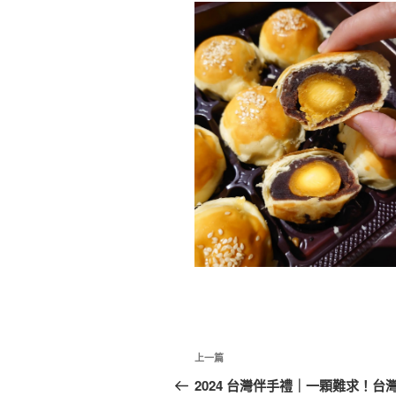
文
上
上一篇
章
一
2024 台灣伴手禮｜一顆難求！台