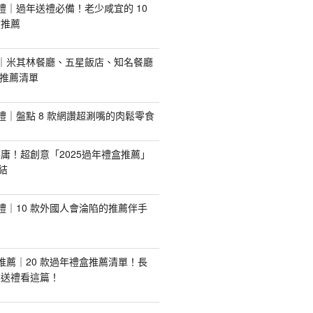
手禮｜過年送禮必備！老少咸宜的 10
盒推薦
推薦｜米其林餐廳、五星飯店、知名餐廳
配推薦清單
手禮｜盤點 8 款網讚超涮嘴的肉鬆零食
庸！超創意「2025過年禮盒推薦」
結
手禮｜10 款外國人會淪陷的推薦伴手
盒推薦｜20 款過年禮盒推薦清單！長
業送禮看這篇！