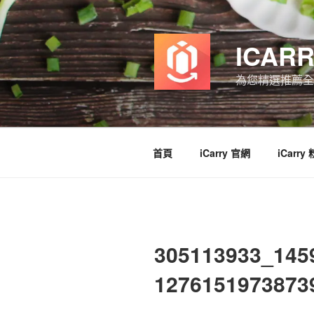
跳
至
主
ICAR
要
內
為您精選推薦全
容
首頁
iCarry 官網
iCarry
305113933_145
1276151973873