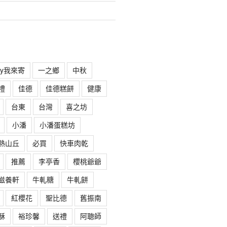
rry我來寄
一之鄉
中秋
禮
佳德
佳德糕餅
健康
台東
台灣
喜之坊
小潘
小潘蛋糕坊
熱山丘
必買
快車肉乾
推薦
李亭香
櫻桃爺爺
滋養軒
牛軋糖
牛軋餅
紅櫻花
聖比德
舊振南
酥
裕珍馨
送禮
阿聰師