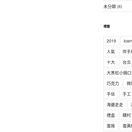
未分類
(6)
標籤
2019
ica
人氣
伴手
十大
台北
大黑松小倆口
巧克力
微
手信
手工
海邊走走
禮盒
糖村
蛋捲
蛋黃