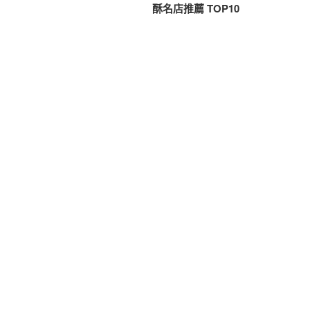
篇
酥名店推薦 TOP10
導
文
覽
章