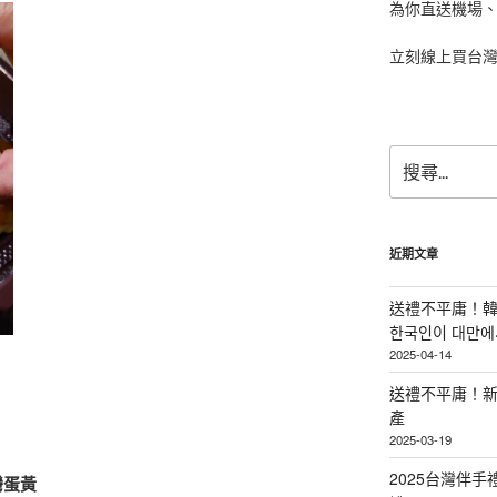
為你直送機場
立刻線上買台
搜
尋
關
鍵
字:
近期文章
送禮不平庸！韓
한국인이 대만에서
2025-04-14
送禮不平庸！新
產
2025-03-19
2025台灣伴
灣蛋黃